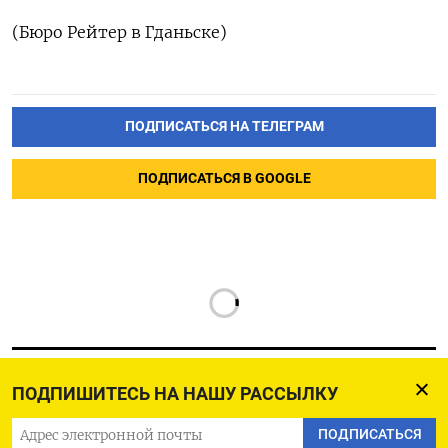
(Бюро ‌Рейтер ​в ‌Гданьске)
ПОДПИСАТЬСЯ НА ТЕЛЕГРАМ
ПОДПИСАТЬСЯ В GOOGLE
ПОДПИШИТЕСЬ НА НАШУ РАССЫЛКУ
РУССКАЯ СЛУЖБА
ПОДПИСАТЬСЯ