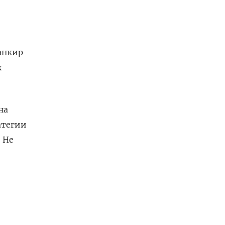
анкир
х
на
атегии
 Не