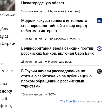
о «Москва»
убля.
р 11
ой бирже
рс
2021 г.
кам.
етному
е ЦБ
нфина,