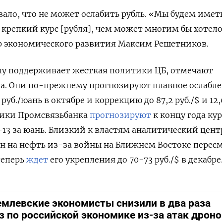
ало, что не может ослабить рубль. «Мы будем имет
крепкий курс [рубля], чем может многим бы хотело
 экономического развития Максим Решетников.
му поддерживает жесткая политики ЦБ, отмечают
а. Они по-прежнему прогнозируют плавное ослабл
4 руб./юань в октябре и коррекцию до 87,2 руб./$ и 12,
итики Промсвязьбанка
прогнозируют
к концу года кур
5-13 за юань. Близкий к властям аналитический цент
н на нефть из-за войны на Ближнем Востоке перес
теперь
ждет
его укрепления до 70-73 руб./$ в декабре
млевские экономисты снизили в два раза
з по российской экономике из-за атак дроно