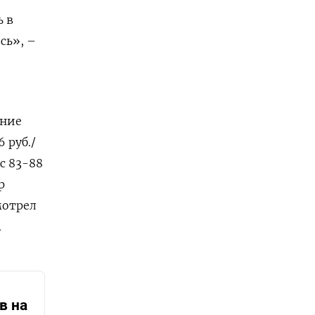
ь в
сь», –
ение
6 руб./
с 83-88
р
мотрел
.
в на