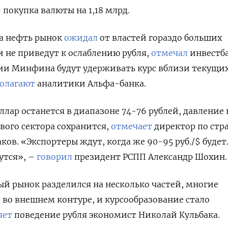
 покупка валюты на 1,18 млрд.
а нефть рынок
ожидал
от властей гораздо больших
и не приведут к ослаблению рубля,
отмечал
инвестб
ции Минфина будут удерживать курс вблизи текущи
олагают
аналитики Альфа-банка.
оллар останется в диапазоне 74-76 рублей, давление 
ого сектора сохранится,
отмечает
директор по стр
ов. «Экспортеры ждут, когда же 90-95 руб./$ будет.
утся», –
говорил
президент РСПП Александр Шохин.
й рынок разделился на несколько частей, многие
во внешнем контуре, и курсообразование стало
яет
поведение рубля экономист Николай Кульбака.