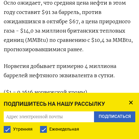
Осло ожидает, что средняя ‌цена нефти в этом
году составит $91 за ​баррель, ​против
‌ожидавшихся в октябре $67, а ​цена природного
газа - $14,0 за миллион британских тепловых
единиц (MMBtu) по сравнению с $10,4 за MMBtu,
прогнозировавшимися ранее.
Норвегия добывает примерно 4 ​миллиона
⁠баррелей нефтяного эквивалента в сутки.
($1 = 9,1616 ‌норвежской кроны)
ПОДПИШИТЕСЬ НА НАШУ РАССЫЛКУ
Оригинал сообщения ‌на английском языке
ПОДПИСАТЬСЯ
доступен по ​коду: (Терье Солсвик, перевел
‌Томаш Каник)
Утренняя
Еженедельная