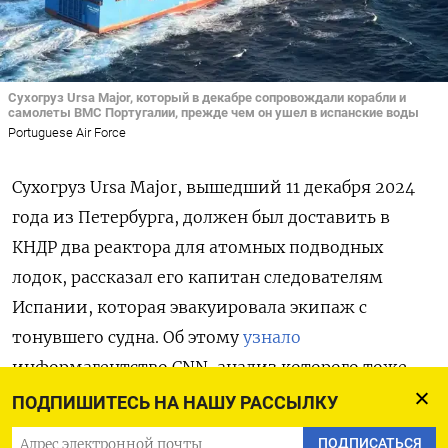
Сухогруз Ursa Major, который в декабре сопровождали корабли и
самолеты ВМС Португалии, прежде чем он ушел в испанские воды
Portuguese Air Force
Cухогруз Ursa Major, вышедший 11 декабря 2024
года из Петербурга, должен был доставить в
КНДР два реактора для атомных подводных
лодок, рассказал его капитан следователям
Испании, которая эвакуировала экипаж с
тонувшего судна. Об этому
узнало
информагентство CNN, анализ которого тоже
показал, что на Ursa Major могли быть загружены
ПОДПИШИТЕСЬ НА НАШУ РАССЫЛКУ
такие реакторы. О передаче Москвой Северной
ПОДПИСАТЬСЯ