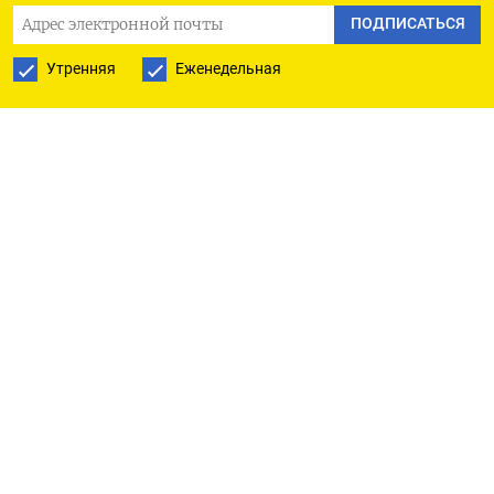
наблюдался стабильный спрос со стороны
ПОДПИСАТЬСЯ
клиентов. Корпоративный портфель ​увеличился
Утренняя
Еженедельная
на 1,3% за месяц в реальном выражении и
превысил 31,1 ‌триллиона рублей», - сказал глава
банка Герман Греф, слова которого приведены в
сообщении.
Розничный кредитный ​портфель вырос на 0,8%
за месяц и на 3,1% с начала года до ‌19,4
триллиона рублей.
«Положительная динамика наблюдалась как в
ипотеке, так и в потребительском
кредитовании», - сказал Греф.
Портфель жилищных кредитов вырос на 1,0% за ​