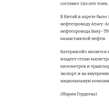
составил 290.000 тонн, 
В Китай ​в ⁠апреле ‌был
нефтепроводу Атасу-Ал
‌нефтепровода Баку–Т
казахстанской нефти.
Казтрансойл ​является
владеет ​сетью магист
километров и транспор
экспорт и ‌на внутренн
национальную ‌компан
(Мария Гордеева)