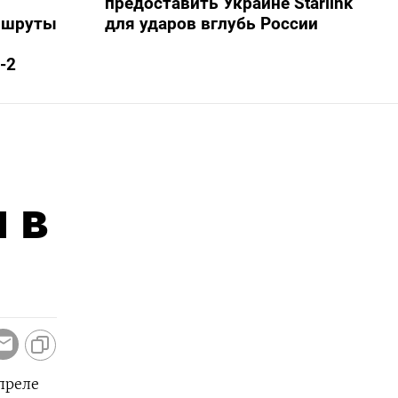
предоставить Украине Starlink
ршруты
для ударов вглубь России
-2
 в
преле