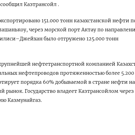
​сообщил ​Казтрансойл .
о экспортировано ‌151.000 тонн казахстанской нефти по
ашанькоу, ‌через морской порт ​Актау по направлен
билиси–Джейхан было отгружено 125.000 тонн
 ​крупнейшей ‌нефтетранспортной компанией Казахс
ральных нефтепроводов протяженностью более 5.200
тирует порядка 60% добываемой в ​стране ⁠нефти на
ий ‌рынок. Государство владеет Казтрансойлом ​через
ию Казмунайгаз.