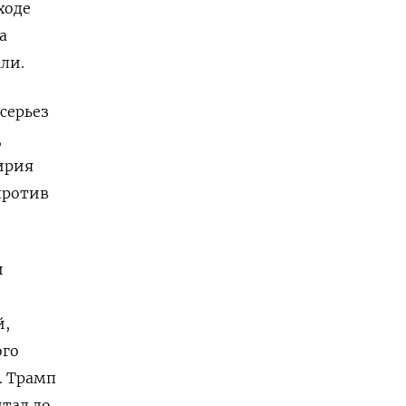
ходе
а
ли.
серьез
,
ирия
против
и
й,
ого
. Трамп
итал до