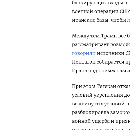
блокирующих входы в 
военной операции США 
иранские базы, чтобы 
Между тем Трамп все б
рассматривает возмож
говорили
источники C
Пентагон собирается 
Ирана под новым назв
При этом Тегеран отка
условий укрепления д
выдвинутых условий: п
разблокировка заморо
войной ущерба и приз
ранее назвал это пред