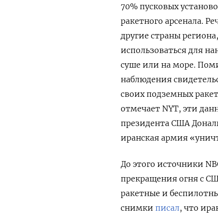
70% пусковых установок
ракетного арсенала. Ре
другие страны региона,
использоваться для на
суше или на море. Пом
наблюдения свидетельс
своих подземных ракет
отмечает NYT, эти да
президента США Дональ
иранская армия «уничт
До этого источники NB
прекращения огня с СШ
ракетные и беспилотны
снимки
писал
, что ир