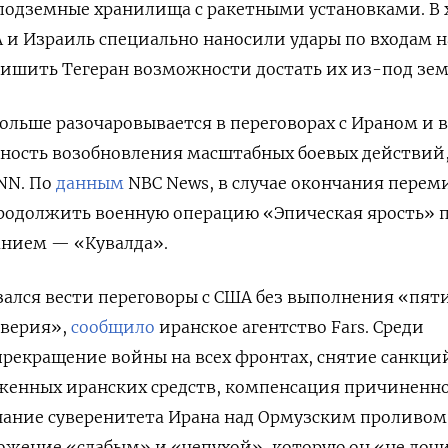
подземные хранилища с ракетными установками. В 
и Израиль специально наносили удары по входам н
лишить Тегеран возможности достать их из-под зем
ольше разочаровывается в переговорах с Ираном и в
ность возобновления масштабных боевых действий
NN. По
данным
NBC
News, в случае окончания перем
продолжить военную операцию «Эпическая ярость» 
анием — «Кувалда».
зался вести переговоры с США без выполнения «пят
оверия»,
сообщило
иранское агентство Fars. Среди
рекращение войны на всех фронтах, снятие санкци
женных иранских средств, компенсация причиненн
нание суверенитета Ирана над Ормузским проливом
ложение «слабым» и «чепухой», которую он «не доч