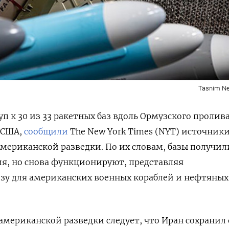
Tasnim N
п к 30 из 33 ракетных баз вдоль Ормузского пролива
 США,
сообщили
The
New
York
Times (NYT) источники
мериканской разведки. По их словам, базы получил
я, но снова функционируют, представляя
зу для американских военных кораблей и нефтяных
 американской разведки следует, что Иран сохранил