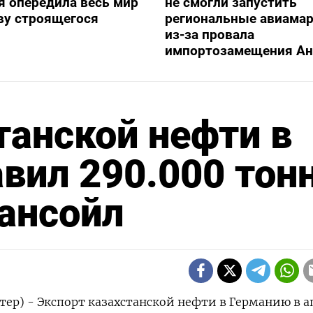
я опередила весь мир
не смогли запустить
ву строящегося
региональные авиама
из-за провала
импортозамещения Ан
танской нефти в
вил 290.000 тонн
рансойл
тер) - Экспорт казахстанской нефти в ‌Германию в а