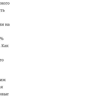
нного
ать
ии на
0%
 Как
то
жим
ая
овые