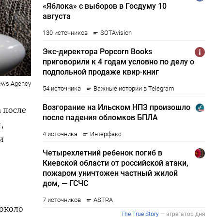
ews Agency
 после
,
и
 около