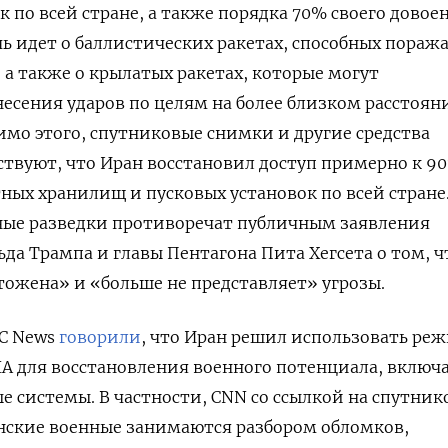
 по всей стране, а также порядка 70% своего довое
чь идет о баллистических ракетах, способных пораж
 а также о крылатых ракетах, которые могут
несения ударов по целям на более близком расстоян
имо этого, спутниковые снимки и другие средства
твуют, что Иран восстановил доступ примерно к 9
ных хранилищ и пусковых установок по всей стране.
нные разведки противоречат публичным заявления
да Трампа и главы Пентагона Пита Хегсета о том, ч
ожена» и «больше не представляет» угрозы.
C
News
говорили
, что Иран решил использовать ре
А для восстановления военного потенциала, включ
е системы. В частности, CNN
со ссылкой на спутник
анские военные занимаются разбором обломков,