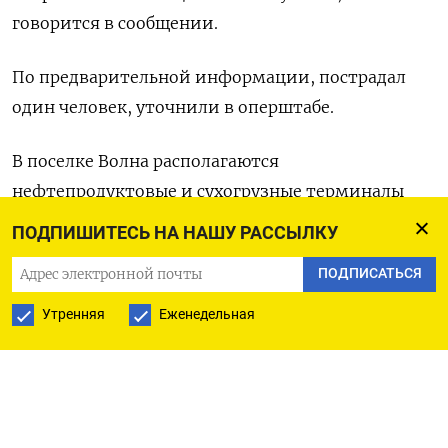
говорится в сообщении.
По предварительной информации, ​пострадал
один человек, уточнили в ‌оперштабе.
В поселке Волна располагаются
нефтепродуктовые ​и сухогрузные терминалы
черноморского порта Тамань.
ПОДПИШИТЕСЬ НА НАШУ РАССЫЛКУ
Нефтепродуктовые причалы ‌порта Тамань
ПОДПИСАТЬСЯ
переваливают на экспорт высокосернистое
Утренняя
Еженедельная
дизтопливо, нафту, мазут и вакуумный газойль.
Ранее ​порт Тамань ​неоднократно ‌подвергался
атакам БПЛА.