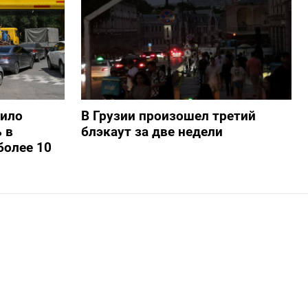
шило
В Грузии произошел третий
 в
блэкаут за две недели
более 10