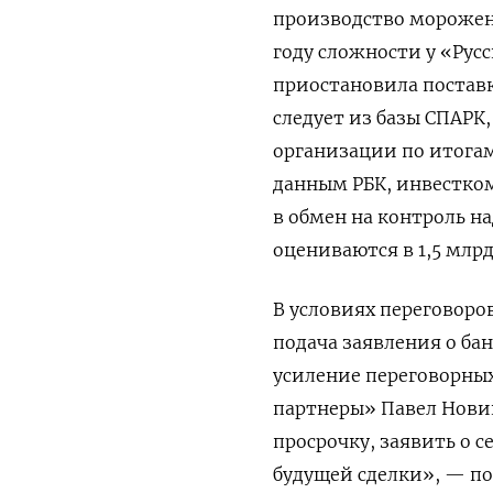
производство мороженог
году сложности у «Рус
приостановила поставк
следует из базы СПАРК
организации по итогам 
данным РБК, инвестком
в обмен на контроль н
оцениваются в 1,5 млрд
В условиях переговоро
подача заявления о ба
усиление переговорны
партнеры» Павел Новик
просрочку, заявить о 
будущей сделки», — по