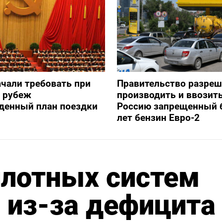
ачали требовать при
Правительство разре
а рубеж
производить и ввозить
денный план поездки
Россию запрещенный 
лет бензин Евро-2
илотных систем
о из-за дефицита