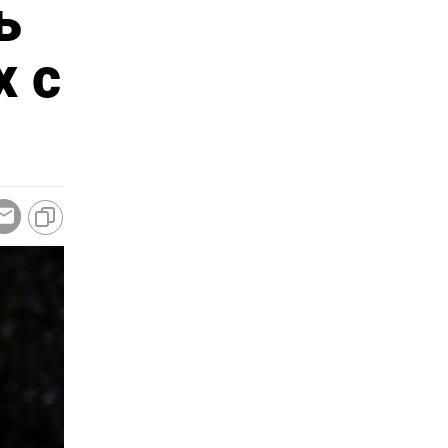
ь
х с