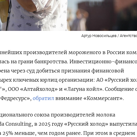
Артур Новосильцев / Агентств
упнейших производителей мороженого в России ко
лась на грани банкротства. Инвестиционно-финанс
ена через суд добиться признания финансовой
ырех ключевых юрлиц организации: АО «Русский хо
"», ООО «Алтайхолод» и «Лагуна койл». Сообщение 
«Федресурс»,
обратил
внимание «Коммерсант».
ационального союза производителей молока
da
Consulting, в 2025 году «Русский холод» выпустила
а 25% меньше, чем годом ранее. При этом в среднем