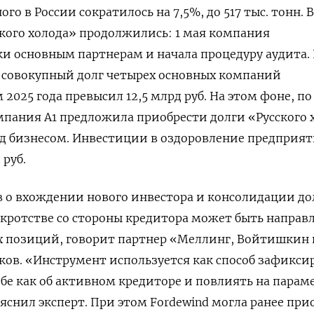
о в России сократилось на 7,5%, до 517 тыс. тонн. 
ского холода» продолжились: 1 мая компания
и основным партнерам и начала процедуру аудита. 
, совокупный долг четырех основных компаний
2025 года превысил 12,5 млрд руб. На этом фоне, по
пания А1 предложила приобрести долги «Русского 
ад бизнесом. Инвестиции в оздоровление предприя
 руб.
в о вхождении нового инвестора и консолидации до
нкротстве со стороны кредитора может быть направл
х позиций, говорит партнер «Меллинг, Войтишкин 
ов. «Инструмент используется как способ зафикси
себе как об активном кредиторе и повлиять на парам
яснил эксперт. При этом Fordewind
могла ранее при