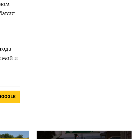
азом
обавил
года
зимой и
GOOGLE