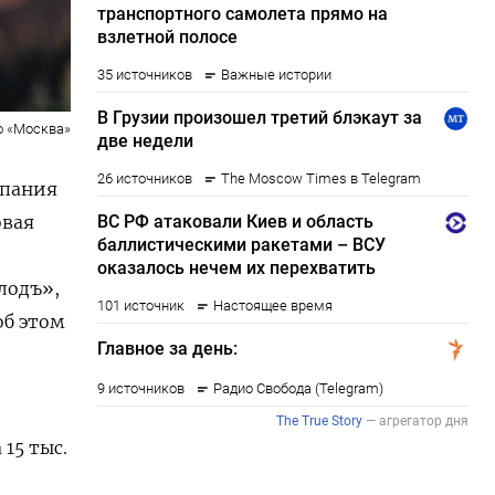
о «Москва»
мпания
овая
лодъ»,
об этом
 15 тыс.