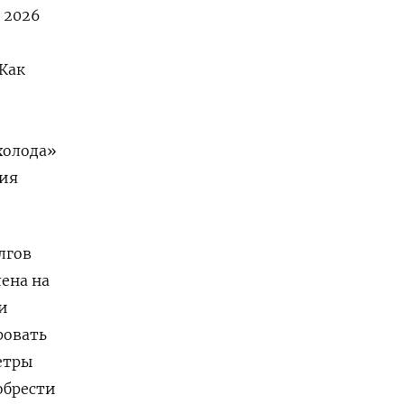
В 2026
Как
холода»
тия
лгов
ена на
и
ровать
етры
обрести