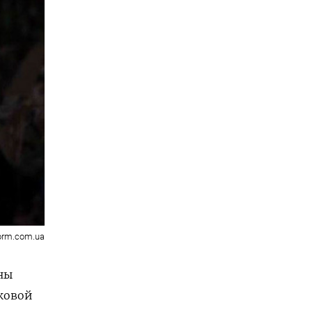
orm.com.ua
ны
ковой