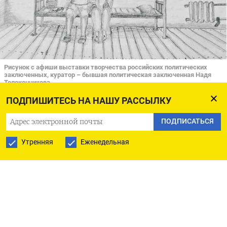
Рисунок с афиши выставки творчества российских политических
заключенных, куратор – бывшая политическая заключенная Надя
Толоконникова
Ян Кателевский
ПОДПИШИТЕСЬ НА НАШУ РАССЫЛКУ
Кажется, репрессии в России только нарастают.
ПОДПИСАТЬСЯ
Но правозащитные данные показывают
Утренняя
Еженедельная
обратное: уже год число новых политически
мотивированных дел остается на одном
уровне — около 500 в квартал.
В
докладе
«Барометр репрессий» за первые три
месяца 2026 года исследователи