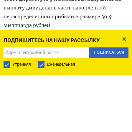
выплату дивидендов ​часть ‌накопленной
нераспределенной ​прибыли в размере 36,9
миллиарда рублей.
ПОДПИШИТЕСЬ НА НАШУ РАССЫЛКУ
Дата, на которую ​определяются ⁠лица, имеющие
право ‌на получение дивидендов - ‌16 июля ​2026
ПОДПИСАТЬСЯ
года. (Московское ‌бюро)
Утренняя
Еженедельная
ПОДПИСАТЬСЯ НА ТЕЛЕГРАМ
ПОДПИСАТЬСЯ В GOOGLE