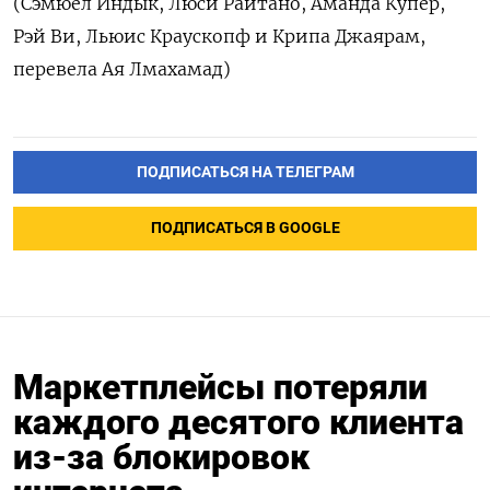
(Сэмюел Индык, Люси Райтано, Аманда Купер,
Рэй Ви, Льюис Краускопф и Крипа Джаярам,
перевела Ая Лмахамад)
ПОДПИСАТЬСЯ НА ТЕЛЕГРАМ
ПОДПИСАТЬСЯ В GOOGLE
Маркетплейсы потеряли
каждого десятого клиента
из-за блокировок