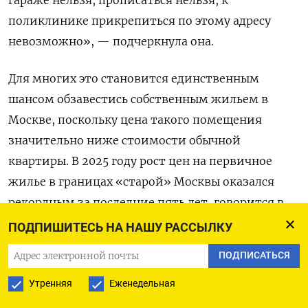
поликлинике прикрепиться по этому адресу
невозможно», — подчеркнула она.
Для многих это становится единственным
шансом обзавестись собственным жильем в
Москве, поскольку цена такого помещения
значительно ниже стоимости обычной
квартиры. В 2025 году рост цен на первичное
жилье в границах «старой» Москвы оказался
рекордным за последние пять лет, говорится в
сообщении компании «
Метриум»
. Годовой
ПОДПИШИТЕСЬ НА НАШУ РАССЫЛКУ
прирост составил 29% — это максимальное
ПОДПИСАТЬСЯ
значение за весь анализируемый период. В
Утренняя
Еженедельная
абсолютных цифрах средняя стоимость
квадратного метра в «старой» Москве за год