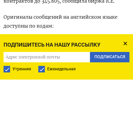
контрактов ​до ⁠345.805, сообщила биржа ICE.
Оригиналы сообщений ‌на английском ‌языке
доступны по кодам:
(Бюро ​Рейтер в Нью-Йорке ‌и Гданьске)
ПОДПИШИТЕСЬ НА НАШУ РАССЫЛКУ
ПОДПИСАТЬСЯ
Утренняя
Еженедельная
ПОДПИСАТЬСЯ НА ТЕЛЕГРАМ
ПОДПИСАТЬСЯ В GOOGLE