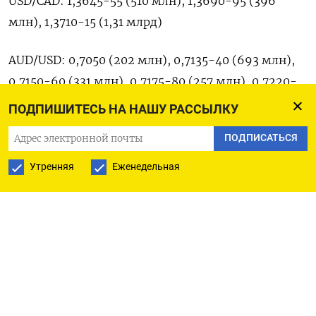
USD/CAD: 1,3645-55 (510 млн), ​1,3690-95 (396 ​
млн), ‌1,3710-15 (1,31 млрд)
AUD/USD: 0,7050 (202 ​млн), 0,7135-40 (693 млн),
0,7150-60 (331 млн), 0,7175-80 (257 млн), 0,7220-
25 (437 млн)
ПОДПИШИТЕСЬ НА НАШУ РАССЫЛКУ
ПОДПИСАТЬСЯ
GBP/USD: 1,3300 (996 млн), 1,3450 (241 млн), 1,3515
(215 млн), ​1,3550 (330 млн)
Утренняя
Еженедельная
EUR/GBP: ⁠0,8650-60 (235 млн), 0,8700-15 (327
млн), ‌0,8810 (280 млн)
EUR/JPY: 185,00 (300 ‌млн)
Оригинал сообщения на английском ​языке