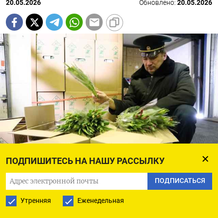
20.05.2026
Обновлено:
20.05.2026
ПОДПИШИТЕСЬ НА НАШУ РАССЫЛКУ
Софья Сандурская / Агентство «Москва»
ПОДПИСАТЬСЯ
Российские власти нашли новые нарушения
Утренняя
Еженедельная
в поставках товаров из Армении на фоне