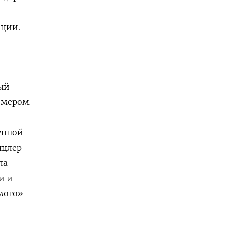
ации.
ый
римером
упной
нцлер
ла
и и
мого»