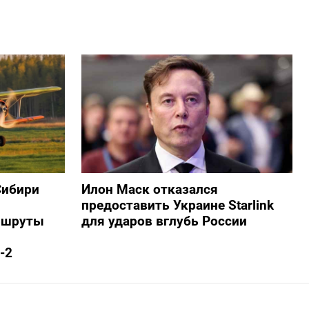
Сибири
Илон Маск отказался
предоставить Украине Starlink
ршруты
для ударов вглубь России
-2