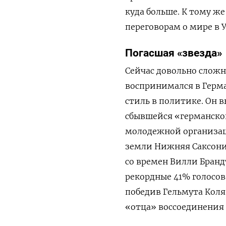
куда больше. К тому ж
переговорам о мире в
Погасшая «звезда»
Сейчас довольно сложно
воспринимался в Герм
стиль в политике. Он 
сбывшейся «германско
молодежной организац
земли Нижняя Саксони
со времен Вилли Брандт
рекордные 41% голосов
победив Гельмута Коля
«отца» воссоединения 