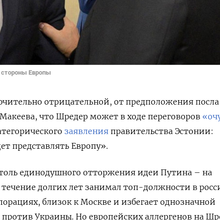
о стороны Европы
ючительно отрицательной, от предположения посла
 Макеева, что Шредер может в ходе переговоров
«оч
атегорического
заявления
правительства Эстонии:
дет представлять Европу».
столь единодушного отторжения идеи Путина – на
 течение долгих лет занимал топ-должности в рос
порациях, близок к Москве и избегает однозначной
против Украины. Но европейских аллергенов на Шр