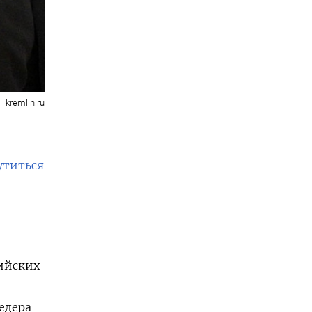
kremlin.ru
утиться
сийских
едера