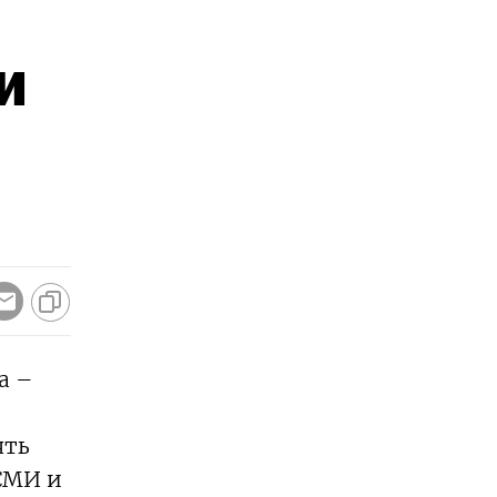
и
а –
ять
 СМИ и