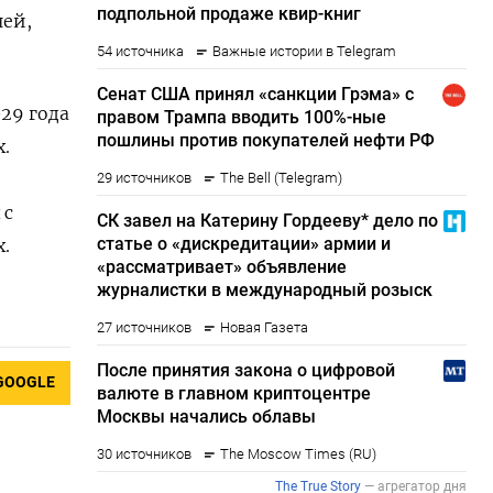
ней,
29 года
х.
​с
.
GOOGLE