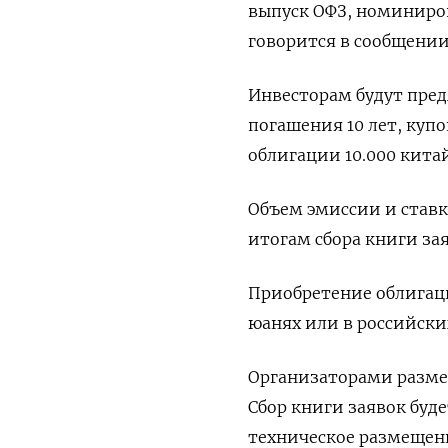
выпуск ОФЗ, номиниров
говорится в сообщении
Инвесторам будут пре
погашения 10 ​лет, куп
облигации 10.000 китай
Объем эмиссии и ставк
итогам сбора ​книги з
Приобретение ‌облигац
юанях или в российских
Организаторами размещ
Сбор книги ​заявок буд
техническое размещени