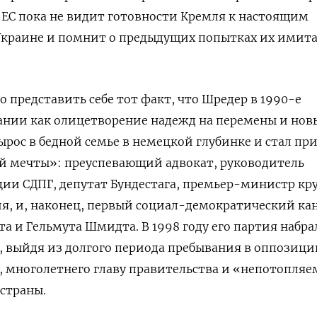
е ЕС пока не видит готовности Кремля к настоящим
 Украине и помнит о предыдущих попытках их имит
 представить себе тот факт, что Шредер в 1990-е
ании как олицетворение надежд на перемены и нов
вырос в бедной семье в немецкой глубинке и стал п
й мечты»: преуспевающий адвокат, руководитель
ии СДПГ, депутат Бундестага, премьер-министр кр
я, и, наконец, первый социал-демократический ка
а и Гельмута Шмидта. В 1998 году его партия набра
, выйдя из долгого периода пребывания в оппозици
, многолетнего главу правительства и «непотопляе
страны.