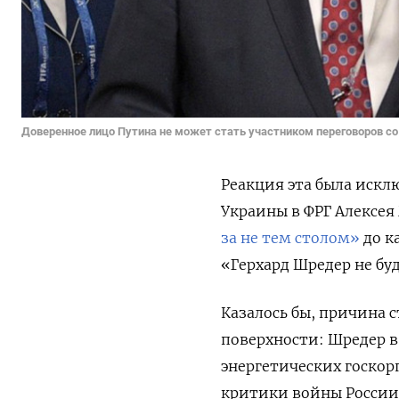
Доверенное лицо Путина не может стать участником переговоров с
Реакция эта была искл
Украины в ФРГ Алексея
за не тем столом»
до к
«Герхард Шредер не бу
Казалось бы, причина 
поверхности: Шредер в
энергетических госкор
критики войны России 