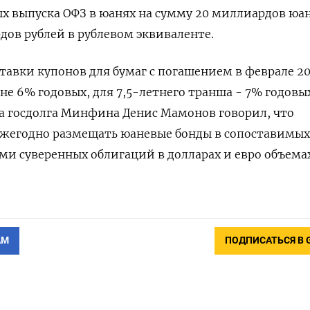
х выпуска ОФЗ в юанях на сумму 20 миллиардов юа
дов рублей в рублевом эквиваленте.
авки купонов для бумаг с погашением в феврале ​20
вне 6% годовых, для 7,5-летнего транша - 7% годовы
а госдолга Минфина Денис Мамонов говорил, что
ежегодно размещать юаневые бонды в сопоставимых 
 суверенных облигаций в долларах ‌и евро объемах
АМ
ПОДПИСАТЬСЯ В 