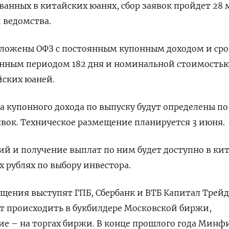
анных в китайских юанях, сбор заявок пройдет 28 ‌
 ведомства.
дложены ОФЗ с постоянным купонным доходом и ср
онным периодом ​182 ​дня и номинальной стоимостью
ских ‌юаней.
а ‌купонного дохода по выпуску будут определены по
аявок. Техническое размещение планируется 3 июня.
ий и получение выплат по ним ​будет доступно в ки
 ‌рублях по выбору инвестора.
ения выступят ГПБ, Сбербанк и ВТБ Капитал Трейд
ет ​происходить в букбилдере ‌Московской биржи,
е – на торгах биржи. В конце ​прошлого года Минф