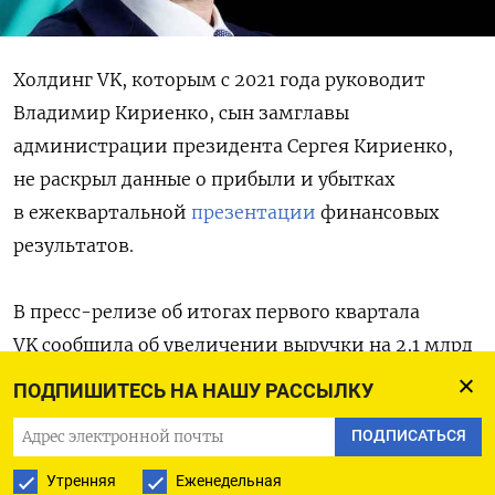
Холдинг VK, которым с 2021 года руководит
Владимир Кириенко, сын замглавы
администрации президента Сергея Кириенко,
не раскрыл данные о прибыли и убытках
в ежеквартальной
презентации
финансовых
результатов.
В пресс-релизе об итогах первого квартала
VK сообщила об увеличении выручки на 2,1 млрд
рублей (до 37,6 млрд), росте показателя EBITDA
ПОДПИШИТЕСЬ НА НАШУ РАССЫЛКУ
на 1,4 млрд рублей (до 6,4 млрд), а также
ПОДПИСАТЬСЯ
повышении рентабельности до 17% с 14% годом
ранее.
Утренняя
Еженедельная