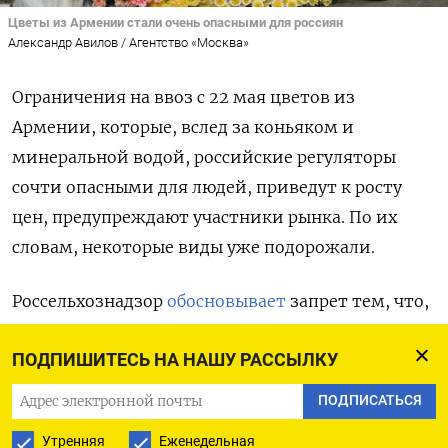
Цветы из Армении стали очень опасными для россиян
Александр Авилов / Агентство «Москва»
Ограничения на ввоз с 22 мая цветов из
Армении, которые, вслед за коньяком и
минеральной водой, российские регуляторы
сочти опасными для людей, приведут к росту
цен, предупреждают участники рынка. По их
словам, некоторые виды уже подорожали.
Россельхознадзор
обосновывает
запрет тем, что,
несмотря на гарантии коллег из Армении, в
ПОДПИШИТЕСЬ НА НАШУ РАССЫЛКУ
партиях цветов продолжают находить
«карантинные объекты». К тому же цветы могут
ПОДПИСАТЬСЯ
быть не армянские, а из других стран, откуда их
Утренняя
Еженедельная