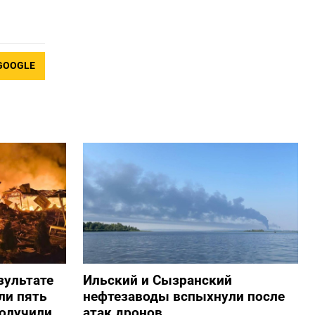
GOOGLE
зультате
Ильский и Сызранский
ли пять
нефтезаводы вспыхнули после
получили
атак дронов