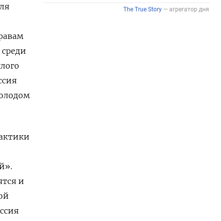
ля
равам
 среди
шлого
ссия
холодом
тактики
й».
ятся и
ой
ссия