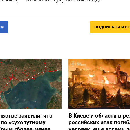
АМ
ПОДПИСАТЬСЯ В 
льстве заявили, что
В Киеве и области в ре
 по «сухопутному
российских атак погиб
Крым «более-менее
человек, еще восемь 