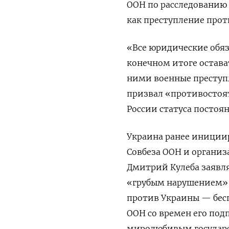
ООН по расследованию
как преступление прот
«Все юридические обяз
конечном итоге остава
ними военные преступл
призвал «противостоят
России статуса постоян
Украина ранее инициир
Совбеза ООН и органи
Дмитрий Кулеба заявлял
«грубым нарушением» 
против Украины — бес
ООН со времен его под
миролюбивым государс