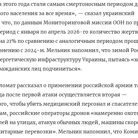
а этого года стали самым смертоносным периодом д
ого населения за все время», — сказал украинский
, что, по данным Мониторинговой миссии ООН по п
период с января по апрель 2026-го количество жертв
 на 21% по сравнению с аналогичным периодом про
авнению с 2024-м. Мельник напомнил, что зимой Ро
нергетическую инфраструктуру Украины, пытаясь «
ражданских лиц подчиниться».
ломат рассказал о применении российской армии 
да после первой атаки осуществляется вторая —
го, чтобы убить медицинский персонал и спасателе
овам, российские операторы дронов «намеренно охот
ей на улицах, атакуя обычных людей, машины скор
нитарные перевозки». Мельник напомнил, что Коми