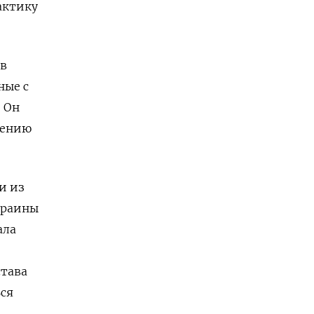
актику
 в
ные с
 Он
шению
и из
краины
ала
и
става
ься