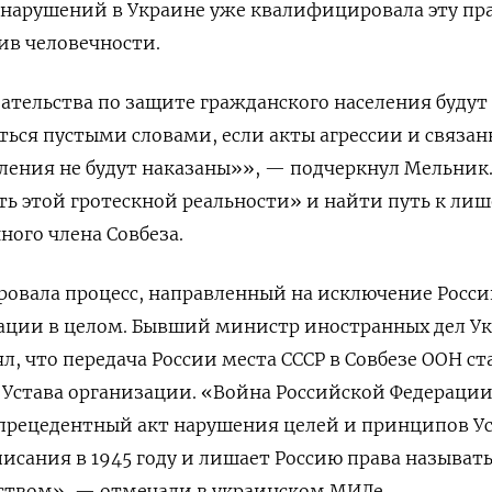
 нарушений в Украине уже квалифицировала эту пр
ив человечности.
ательства по защите гражданского населения будут
ться пустыми словами, если акты агрессии и связан
ения не будут наказаны»», — подчеркнул Мельник.
ь этой гротескной реальности» и найти путь к ли
ного члена Совбеза.
овала процесс, направленный на исключение Росси
зации в целом. Бывший министр иностранных дел У
, что передача России места СССР в Совбезе ООН ст
Устава организации. «Война Российской Федераци
прецедентный акт нарушения целей и принципов У
писания в 1945 году и лишает Россию права называт
твом», — отмечали в украинском МИДе.