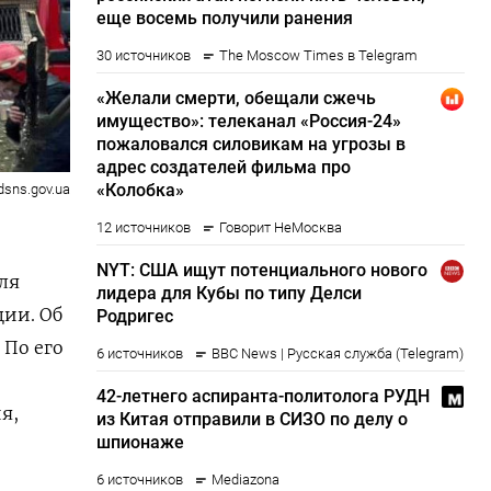
dsns.gov.ua
ля
ции. Об
По его
я,