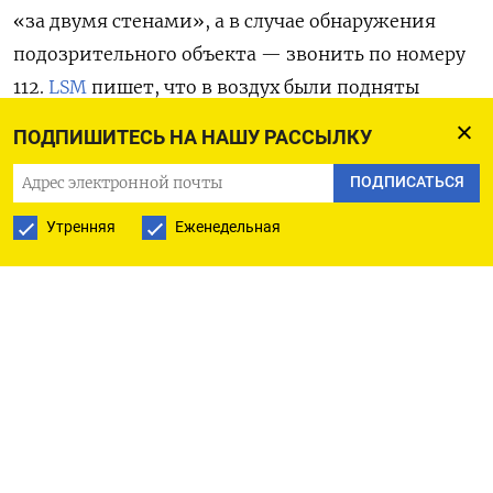
«за двумя стенами», а в случае обнаружения
подозрительного объекта — звонить по номеру
112.
LSM
пишет, что в воздух были подняты
патрульные истребители НАТО.
В заявлении
ПОДПИШИТЕСЬ НА НАШУ РАССЫЛКУ
военных подчёркивается, что вместе
ПОДПИСАТЬСЯ
с союзниками по альянсу они постоянно
мониторят воздушное пространство и усилили
Утренняя
Еженедельная
ПВО вдоль восточной границы. «Пока
продолжается агрессия России против
Украины — могут повторяться инциденты, когда
иностранные беспилотники залетают или
приближаются к воздушному пространству
Латвии», — говорится в сообщении.
Как уточняет
Delfi
, воздушные тревоги в Латвии