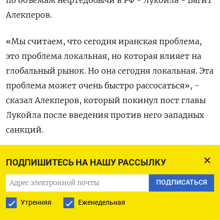
Алекперов.
«Мы ​считаем, ​что сегодня иранская ⁠проблема,
это проблема локальная, но которая ‌влияет на
глобальный рынок. ‌Но она сегодня локальная. Эта
проблема может очень быстро рассосаться», -
сказал ​Алекперов, который покинул пост главы
Лукойла ‌после введения против него западных
санкций.
Через Ормузский пролив ​проходит примерно
ПОДПИШИТЕСЬ НА НАШУ РАССЫЛКУ
пятая часть мировых поставок нефти. Согласно
ПОДПИСАТЬСЯ
отчету ‌нефтеэкспортного картеля ОПЕК, добыча
нефти 12 государствами-членами картеля в
Утренняя
Еженедельная
апреле снизилась на 1,74 миллиона баррелей в ​