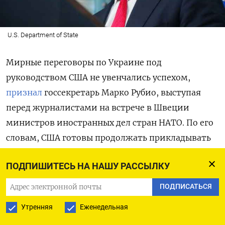
U.S. Department of State
Мирные переговоры по Украине под
руководством США не увенчались успехом,
признал
госсекретарь Марко Рубио, выступая
перед журналистами на встрече в Швеции
министров иностранных дел стран НАТО. По его
словам, США готовы продолжать прикладывать
усилия, если увидят «возможность
ПОДПИШИТЕСЬ НА НАШУ РАССЫЛКУ
организовать переговоры, которые будут
продуктивными, а не контрпродуктивными, и
ПОДПИСАТЬСЯ
которые имеют шанс принести плоды». Сейчас
Утренняя
Еженедельная
такой возможности, по его словам, нет: «Мы не