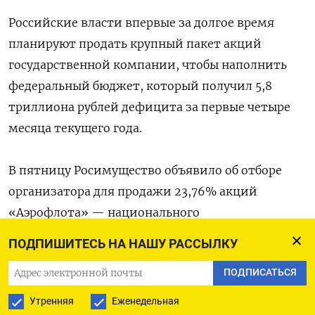
Российские власти впервые за долгое время
планируют продать крупный пакет акций
государственной компании, чтобы наполнить
федеральный бюджет, который получил 5,8
триллиона рублей дефицита за первые четыре
месяца текущего года.
В пятницу Росимущество объявило об отборе
организатора для продажи 23,76% акций
«Аэрофлота» — национального
авиаперевозчика, услугами которого ежегодно
ПОДПИШИТЕСЬ НА НАШУ РАССЫЛКУ
пользуются более 50 миллионов пассажиров.
ПОДПИСАТЬСЯ
На продажу выставлена треть госпакета
Утренняя
Еженедельная