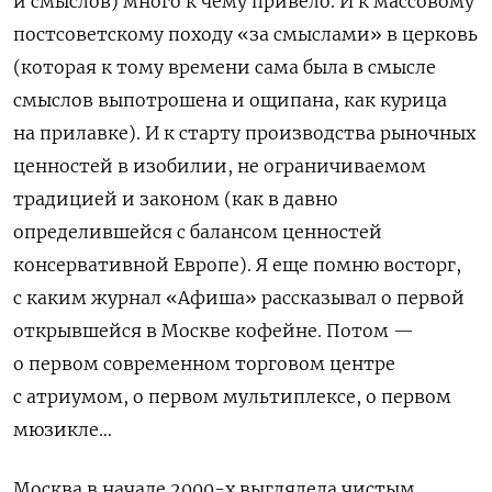
и смыслов) много к чему привело. И к массовому
постсоветскому походу «за смыслами» в церковь
(которая к тому времени сама была в смысле
смыслов выпотрошена и ощипана, как курица
на прилавке). И к старту производства рыночных
ценностей в изобилии, не ограничиваемом
традицией и законом (как в давно
определившейся с балансом ценностей
консервативной Европе). Я еще помню восторг,
с каким журнал «Афиша» рассказывал о первой
открывшейся в Москве кофейне. Потом —
о первом современном торговом центре
с атриумом, о первом мультиплексе, о первом
мюзикле…
Москва в начале 2000-х выглядела чистым