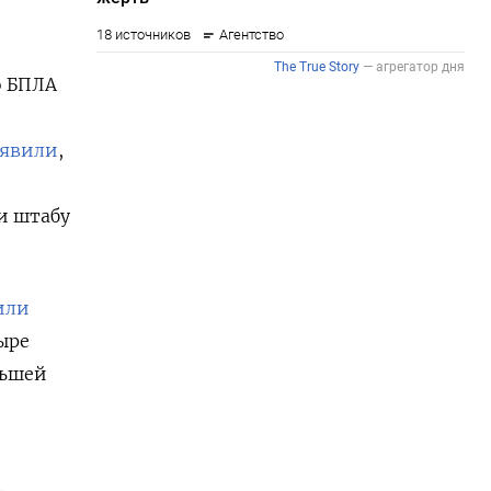
о БПЛА
аявили
,
и штабу
или
ыре
ньшей
е