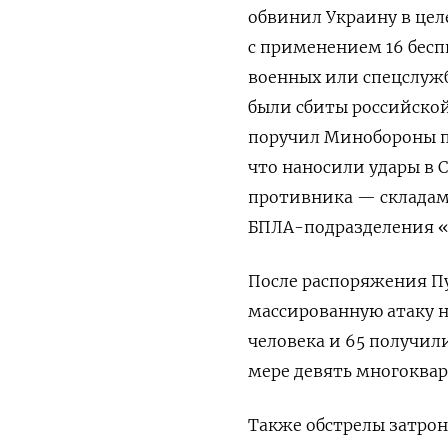
обвинил Украину в це
с применением 16 бес
военных или спецслужб
были сбиты российской
поручил Минобороны по
что наносили удары в 
противника — складам 
БПЛА-подразделения «
После распоряжения Пу
массированную атаку н
человека и 65 получил
мере девять многоквар
Также обстрелы затрон