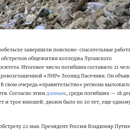
робельске завершили поисково-спасательные работ
о обстрелом общежития колледжа Луганского
рситета. Итоговое число погибших составило 21 чел
ровозглашенной «ЛНР» Леонид Пасечник. Он объяв
. В свою очередь «правительство» региона выложил
тв. Согласно этим
данным
, среди погибших — 18 д
 лет и трое юношей: двоим было по 20 лет, еще одном
 обстрелу 22 мая. Президент России Владимир Пути