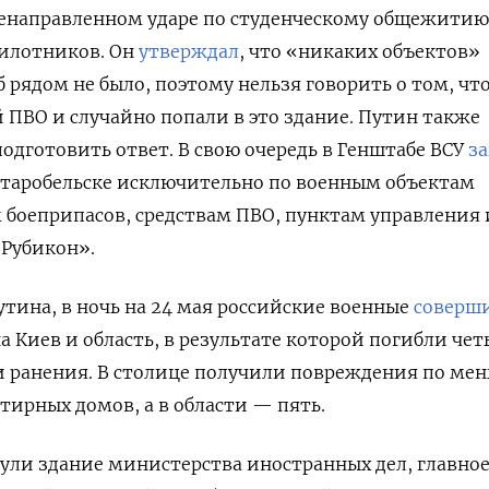
ленаправленном ударе по студенческому общежитию
пилотников. Он
утверждал
,
что «никаких объектов»
 рядом не было, поэтому нельзя говорить о том, чт
 ПВО и случайно попали в это здание. Путин также
дготовить ответ. В свою очередь в Генштабе ВСУ
з
Старобельске исключительно по военным объектам
боеприпасов, средствам ПВО, пунктам управления 
Рубикон».
тина, в ночь на 24 мая российские военные
соверш
а Киев и область, в результате которой погибли чет
и ранения. В столице получили повреждения по ме
тирных домов, а в области — пять.
ули здание министерства иностранных дел, главно