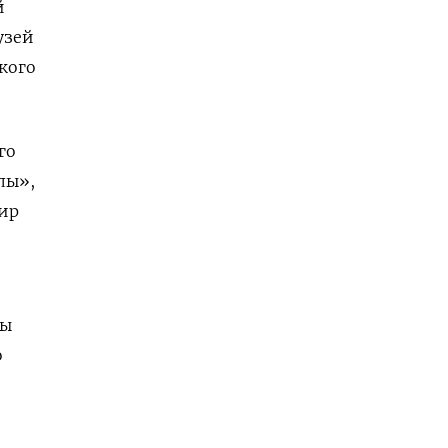
й
узей
кого
го
лы»,
ир
ны
о