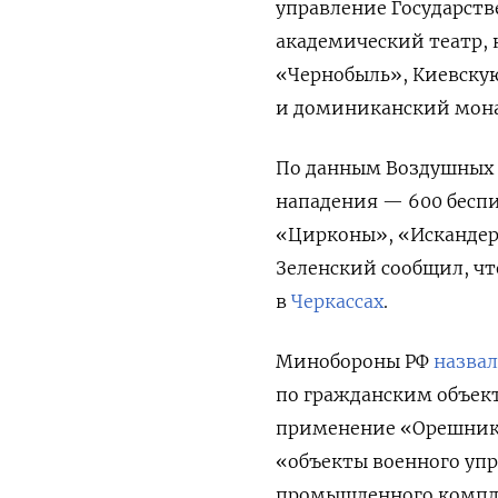
управление Государст
академический театр,
«Чернобыль», Киевску
и доминиканский мона
По данным Воздушных с
нападения — 600 беспи
«Цирконы», «Искандер
Зеленский сообщил, что
в
Черкассах
.
Минобороны РФ
назва
по гражданским объек
применение «Орешника
«объекты военного упр
промышленного компл