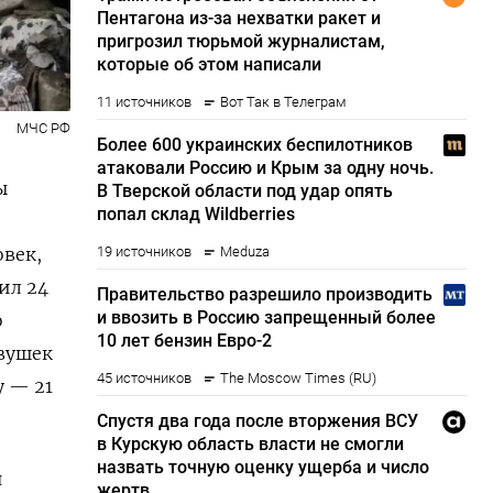
МЧС РФ
ы
овек,
ил 24
о
евушек
у — 21
н