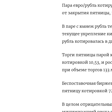
Пара евро/рубль котируе
от закрытия пятницы, 
В паре с юанем ‌рубль т
текущее укрепление ки
рубль котировалась в ди
Торги пятницы парой ю
котировкой 10,53, и р
при объеме торгов 133
Беспоставочная биржев
пятницу котировкой 72,
В целом отрицательны
минимизацией риска на