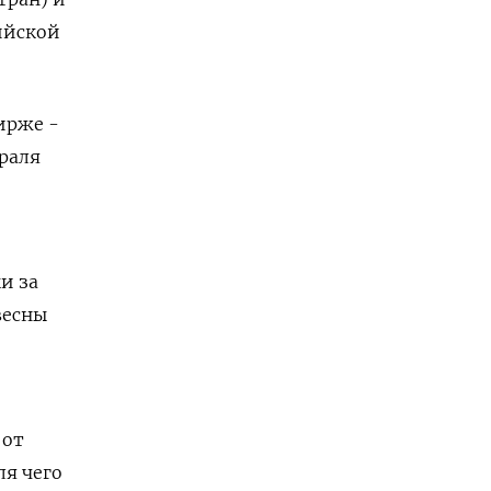
ийской
ирже -
враля
и за
весны
 от
я чего