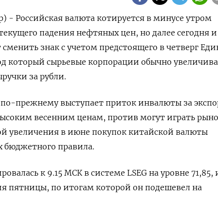
р) - Российская валюта котируется в минусе утром
текущего падения нефтяных цен, но далее сегодня и
менить знак с учетом предстоящего в четверг Еди
под который сырьевые корпорации обычно увеличив
ручки за рубли.
по-прежнему выступает ‌приток инвалюты за экспо
высоким весенним ценам, против могут играть рын
й увеличения в июне покупок китайской валюты
 бюджетного правила.
ровалась к 9.15 МСК в системе LSEG на уровне 71,85, 
ия пятницы, по итогам которой он подешевел на ​