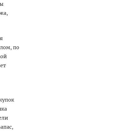
мы
жа,
я
лом, по
кой
яет
купок
чка
ели
апас,