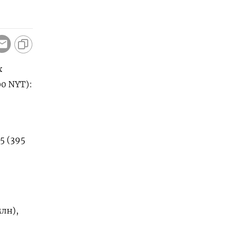
х
00 NYT):
65 (395
млн),