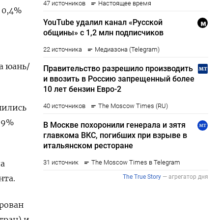
т 0,4%
а юань/
шились
0,9%
ла
нта.
ирован
тран) и