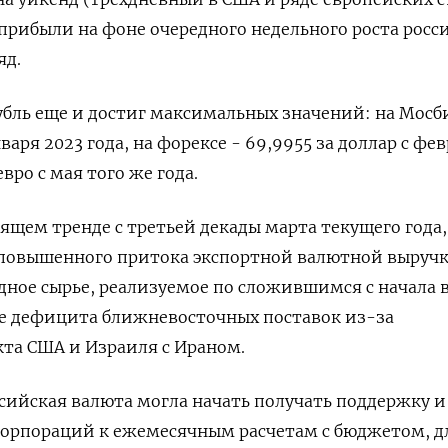
рибыли на фоне очередного ‌недельного роста росс
яд.
бль еще и достиг максимальных значений: на Мосб
нваря 2023 года, на форексе - 69,9955 за доллар с фе
евро ​с мая того же года.
одящем тренде с третьей декады марта текущего года,
 повышенного притока экспортной валютной выручк
дное ​сырье, реализуемое по сложившимся с начала 
е дефицита ближневосточных поставок из-за
та США и Израиля с Ираном.
сийская валюта могла начать получать поддержку и
корпораций к ежемесячным расчетам с бюджетом, дл