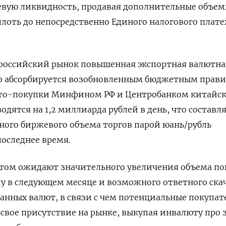
евую ликвидность, продавая дополнительные объе
лоть до непосредственно Единого налогового плате
 российский рынок повышенная экспортная валютна
о абсорбируется возобновленным бюджетным прави
тто-покупки Минфином РФ и Центробанком китайс
одятся на 1,2 миллиарда рублей в день, ​что составл
ного биржевого объема ⁠торгов парой юань/рубль
последнее время.
этом ожидают значительного увеличения объема по
у в следующем месяце и возможного ответного ска
ранных ‌валют, в связи с чем потенциальные покупат
свое присутствие на рынке, выкупая инвалюту про з