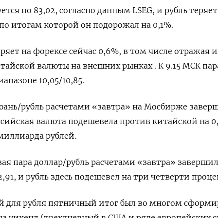
тся по 83,02, согласно данным LSEG, ​и рубль ⁠теряе
по итогам которой он подорожал на 0,1%.
еряет на форексе сейчас 0,6%, в том числе отражая ‌и
тайской валюты на внешних рынках . К 9.15 МСК пар
апазоне 10,05/10,85.
ань/рубль расчетами «завтра» на Мосбирже ​завер
оссийская валюта подешевела против китайской на 
 миллиарда рублей.
ая пара ‌доллар/рубль расчетами «завтра» заверши
91, и рубль здесь подешевел на три четверти проце
й для рубля пятничный итог ​был во многом сформ
 уикенд (трехдневный в США и ряде европейских с