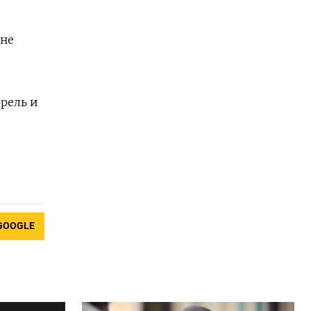
ене
ррель и
GOOGLE