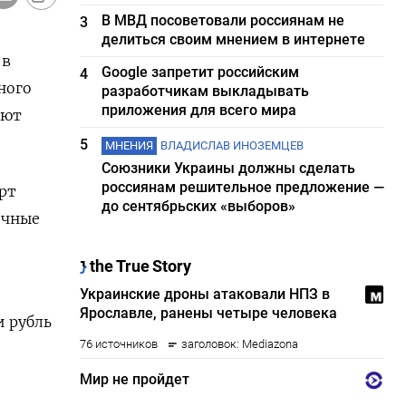
В МВД посоветовали россиянам не
3
делиться своим мнением в интернете
 в
Google запретит российским
4
ного
разработчикам выкладывать
приложения для всего мира
ают
5
МНЕНИЯ
ВЛАДИСЛАВ ИНОЗЕМЦЕВ
Союзники Украины должны сделать
россиянам решительное предложение —
рт
до сентябрьских «выборов»
очные
и рубль