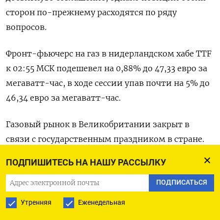
‌сторон по-прежнему расходятся по ряду
вопросов.
Фронт-фьючерс на газ в нидерландском хабе TTF
к 02:55 МСК подешевел на 0,88% до 47,33 евро за
мегаватт-час, в ходе сессии упав ​почти на 5% до
46,34 ​евро за мегаватт-час.
Газовый ​рынок в ⁠Великобритании закрыт в
связи с государственным праздником в стране.
Ожидания скорого ‌урегулирования конфликта
ПОДПИШИТЕСЬ НА НАШУ РАССЫЛКУ
между США и Ираном выросли ‌после того, как
президент США Дональд Трамп сказал в субботу,
ПОДПИСАТЬСЯ
что Вашингтон и ​Тегеран в значительной мере
Утренняя
Еженедельная
согласовали меморандум о взаимопонимании,