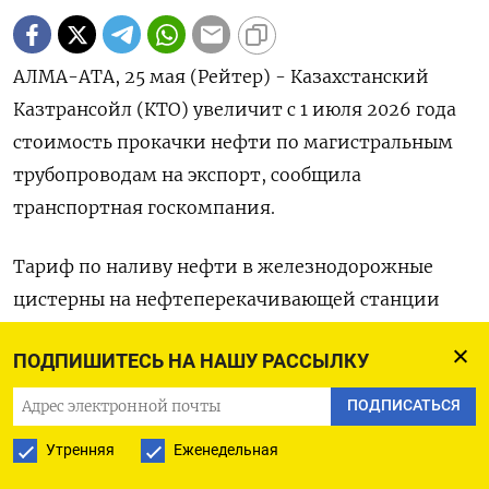
АЛМА-АТА, 25 мая (Рейтер) - Казахстанский
Казтрансойл (КТО) увеличит с 1 июля 2026 года
стоимость ‌прокачки нефти по магистральным
трубопроводам на экспорт, сообщила
транспортная госкомпания.
Тариф по наливу нефти в ​железнодорожные
цистерны ​на нефтеперекачивающей ​станции
имени ⁠Т.Касымова увеличится на ‌6,5% до
ПОДПИШИТЕСЬ НА НАШУ РАССЫЛКУ
1.292,51 тенге ‌за 1 тонну (без НДС).
ПОДПИСАТЬСЯ
Тариф по перевалке нефти ​на
Утренняя
Еженедельная
нефтеперекачивающей станции имени