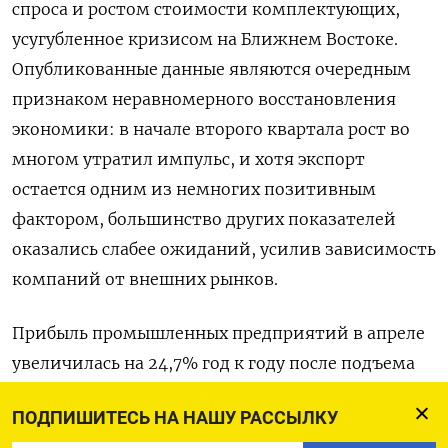
спроса и ростом ​стоимости комплектующих,
усугубленное ​кризисом ​на Ближнем Востоке.
Опубликованные ⁠данные являются очередным
‌признаком неравномерного восстановления
экономики: ‌в начале второго квартала рост во
многом утратил импульс, ​и хотя экспорт
остается одним ‌из немногих позитивным
фактором, большинство ​других показателей
оказались слабее ожиданий, усилив зависимость
компаний ‌от внешних рынков.
Прибыль промышленных предприятий в апреле
увеличилась на 24,7% год к ​году ​после подъема
‌на 15,8% в марте, показали в среду ​данные
ПОДПИШИТЕСЬ НА НАШУ РАССЫЛКУ
Национального статистического бюро Китая.