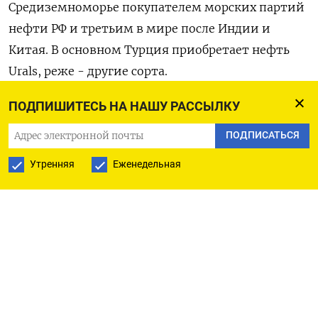
Средиземноморье покупателем морских партий
нефти РФ и третьим в мире после Индии и
Китая. В основном Турция приобретает нефть ​
Urals, реже - другие сорта.
ПОДПИШИТЕСЬ НА НАШУ РАССЫЛКУ
По ​данным Kpler, ​в мае Турция ⁠импортирует в
среднем около 161.000 баррелей Urals в ‌сутки
ПОДПИСАТЬСЯ
против 189.000 баррелей в ‌сутки в среднем в
Утренняя
Еженедельная
январе-апреле 2026 года и 302.000 баррелей в
сутки ​в мае 2025 года.
Снижение импорта Urals Турцией происходит на
фоне ‌падения поставок на мировой рынок
нефти из стран Персидского залива, которое
вызвало ​резкий рост мировых цен на сырье.