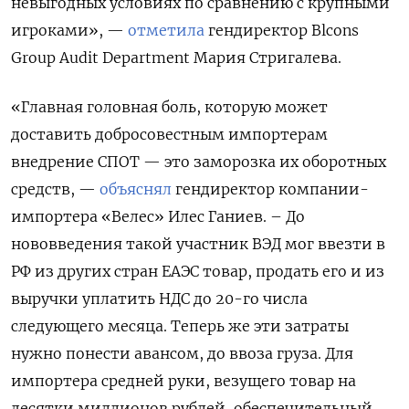
невыгодных условиях по сравнению с крупными
игроками», —
отметила
гендиректор Blcons
Group Audit Department Мария Стригалева.
«Главная головная боль, которую может
доставить добросовестным импортерам
внедрение СПОТ — это заморозка их оборотных
средств, —
объяснял
гендиректор компании-
импортера «Велес» Илес Ганиев. – До
нововведения такой участник ВЭД мог ввезти в
РФ из других стран ЕАЭС товар, продать его и из
выручки уплатить НДС до 20-го числа
следующего месяца. Теперь же эти затраты
нужно понести авансом, до ввоза груза. Для
импортера средней руки, везущего товар на
десятки миллионов рублей, обеспечительный