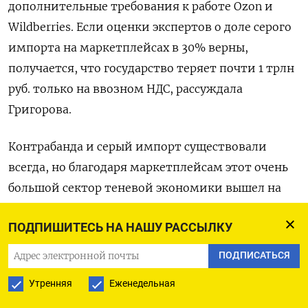
дополнительные требования к работе Ozon
и
Wildberries. Если оценки экспертов о доле серого
импорта на маркетплейсах в 30% верны,
получается, что государство теряет почти 1 трлн
руб. только на ввозном НДС, рассуждала
Григорова.
Контрабанда и серый импорт существовали
всегда, но благодаря маркетплейсам этот очень
большой сектор теневой экономики вышел на
поверхность, и ФНС, глядя на утраивающиеся
ПОДПИШИТЕСЬ НА НАШУ РАССЫЛКУ
каждый год продажи онлайн-платформ, поняла,
что с этого огромного оборота не оплачиваются
ПОДПИСАТЬСЯ
никакие налоги, рассказывал на вебинаре
Утренняя
Еженедельная
учредитель холдинга по поставкам