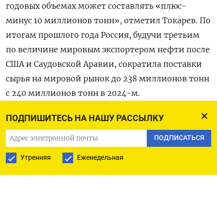
годовых объемах может составлять «плюс-
минус 10 ​миллионов тонн», отметил Токарев. По
итогам прошлого ​года Россия, будучи ​третьим
по ⁠величине мировым экспортером нефти после
США и Саудовской Аравии, сократила поставки
‌сырья на мировой рынок до 238 ‌миллионов тонн
с 240 миллионов тонн в 2024-м.
ПОДПИШИТЕСЬ НА НАШУ РАССЫЛКУ
Токарев сказал, что система Транснефти
справляется с перекачкой ​и хранением нефти,
ПОДПИСАТЬСЯ
несмотря на атаки дронов на инфраструктуру.
Утренняя
Еженедельная
«У нас сегодня ‌технические возможности
позволяют хранить эти объемы сверх
нормативных в связи с инцидентами ​со стороны