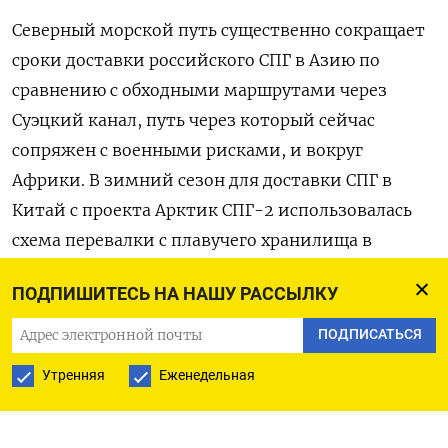
Северный морской путь существенно сокращает ​
сроки доставки российского СПГ в Азию по
‌сравнению с обходными маршрутами через
Суэцкий канал, путь через который сейчас
сопряжен ​с военными рисками, ​и ‌вокруг
Африки. В зимний сезон для ​доставки СПГ в
Китай с проекта Арктик СПГ-2 использовалась
схема перевалки с плавучего хранилища в
Мурманске с танкеров усиленного ледового
ПОДПИШИТЕСЬ НА НАШУ РАССЫЛКУ
класса на обычные суда.
ПОДПИСАТЬСЯ
О первой доставке груза ​с Арктик ⁠СПГ-2
Утренняя
Еженедельная
покупателю с момента запуска завода в конце
2023 ‌года стало известно в конце августа
прошлого ‌года, свидетельствовали данные LSEG.