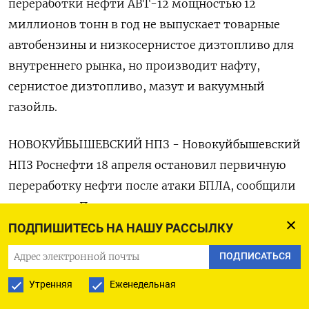
переработки нефти АВТ-12 мощностью 12
миллионов тонн в год не выпускает товарные
автобензины и низкосернистое дизтопливо для
внутреннего рынка, но производит нафту,
сернистое дизтопливо, мазут и вакуумный
газойль.
НОВОКУЙБЫШЕВСКИЙ НПЗ - Новокуйбышевский
НПЗ Роснефти 18 апреля остановил первичную
переработку нефти после атаки БПЛА, сообщили
источники. По их данным, на заводе
остановлены обе первичные установки - АВТ-11
ПОДПИШИТЕСЬ НА НАШУ РАССЫЛКУ
производительностью 18.900 тонн в сутки (80%
ПОДПИСАТЬСЯ
мощности НПЗ) и АВТ-9 (4.700 тонн в сутки,
Утренняя
Еженедельная
20%).