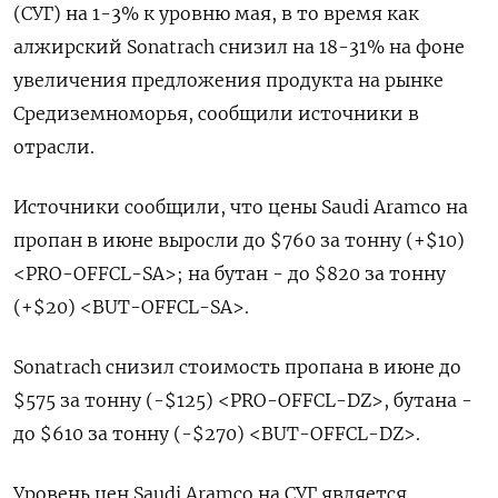
(СУГ) на 1-3% к уровню мая, в то ​время ​как ​
алжирский Sonatrach снизил на ⁠18-31% на ‌фоне
увеличения предложения ‌продукта на рынке
Средиземноморья, сообщили источники в
отрасли.
Источники ​сообщили, что цены ‌Saudi Aramco на
пропан в ​июне выросли до $760 за тонну (+$10)
<PRO-OFFCL-SA>; на ‌бутан - до $820 за тонну
(+$20) <BUT-OFFCL-SA>.
Sonatrach снизил стоимость пропана в июне ​до
$575 за ​тонну (-$125) <PRO-OFFCL-DZ>, ‌бутана -
до $610 за тонну (-$270) <BUT-OFFCL-DZ>.
Уровень цен ​Saudi Aramco на СУГ является