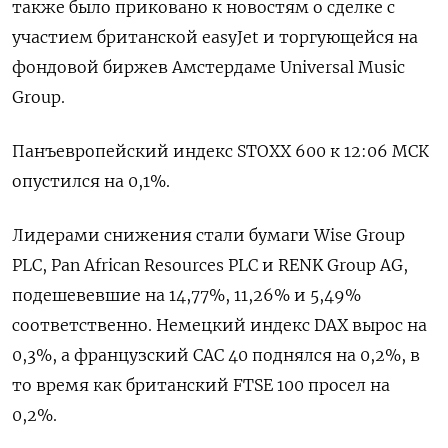
также ​было ​приковано ​к новостям ⁠о сделке ‌с
участием британской easyJet ‌и торгующейся на
фондовой биржев ​Амстердаме Universal Music
Group.
Панъевропейский ‌индекс STOXX 600 к ​12:06 МСК
опустился на 0,1%.
Лидерами ‌снижения стали бумаги Wise Group
PLC, Pan African Resources ​PLC ​и ‌RENK Group AG,
подешевевшие на ​14,77%, 11,26% и 5,49%
соответственно. Немецкий индекс DAX вырос на
0,3%, а французский CAC 40 поднялся на 0,2%, в ​
то время ⁠как британский FTSE 100 просел на
‌0,2%.