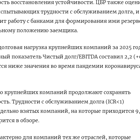
ть восстановления устойчивости. ЦБР также ​оцен
спытывающих трудности с обслуживанием долга, и 
ит работу с банками для формирования ими резерв
ьному положению заемщика.
 долговая нагрузка крупнейших компаний за 2025 го
ый показатель Чистый долг/EBITDA составил 2,2 (+0,
ся ниже значения во ‌время пандемии коронавируса 
о крупнейших компаний продолжают сохранять
ть. Трудности с обслуживанием долга (ICR<1)
дельно взятых компаний, на ‌которые приходится 9
рится в обзоре.
актерно для компаний тех же отраслей, которые