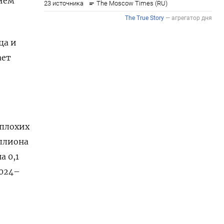
нием
ца и
ает
 плохих
иллиона
 ​0,1
2024–