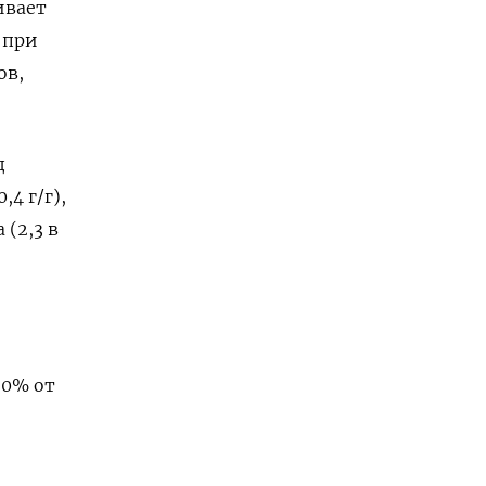
ивает
⁠при
ов,
д
4 г/г),
(2,3 в
,0% от