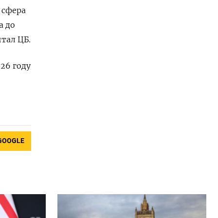
 сфера
а до
тал ЦБ.
26 году
GOOGLE