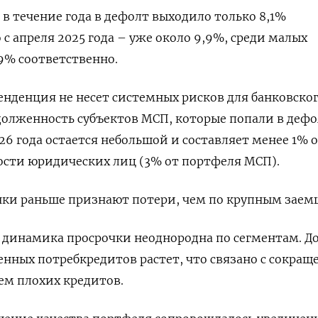
а в течение года в дефолт выходило только 8,1%
с апреля 2025 года – уже около 9,9%, среди малых
,9% соответственно.
енденция не несет системных ​рисков для банковско
долженность субъектов МСП, которые попали ​в дефо
26 года ​остается небольшой и ⁠составляет менее 1% 
сти юридических лиц (3% от портфеля МСП).
нки раньше признают потери, чем по крупным заем
 динамика просрочки неоднородна по сегментам. Д
нных потребкредитов ‌растет, что связано с сокра
ем плохих кредитов.