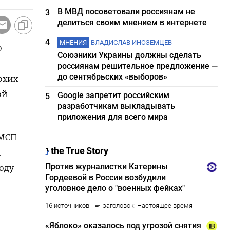
В МВД посоветовали россиянам не
3
делиться своим мнением в интернете
4
МНЕНИЯ
ВЛАДИСЛАВ ИНОЗЕМЦЕВ
о
Союзники Украины должны сделать
,
россиянам решительное предложение —
до сентябрьских «выборов»
охих
ой
Google запретит российским
5
разработчикам выкладывать
приложения для всего мира
 МСП
.
оду