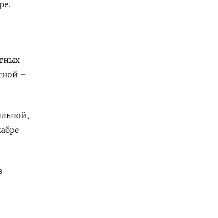
ре.
нтных
сной –
ильной,
кабре
в