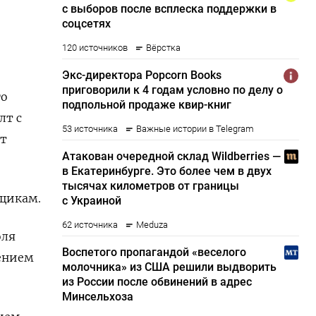
го
лт с
от
щикам.
оля
щением