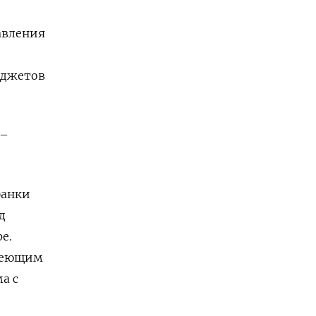
авления
юджетов
 –
банки
д
е.
имеющим
а с