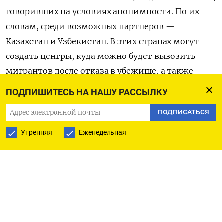
говоривших на условиях анонимности. По их
словам, среди возможных партнеров —
Казахстан и Узбекистан. В этих странах могут
создать центры, куда можно будет вывозить
мигрантов после отказа в убежище, а также
площадки для рассмотрения ходатайств о
ПОДПИШИТЕСЬ НА НАШУ РАССЫЛКУ
предоставлении убежища в ЕС.
ПОДПИСАТЬСЯ
Нидерланды, Австрия, Дания, Германия и Греция
Утренняя
Еженедельная
работают совместно над созданием таких
центров и внешних пунктов обработки заявок. В
обмен странам-участникам могут предложить
помощь в развитии или либерализацию
визового режима. Как пояснил один из
дипломатов, это должно восприниматься как