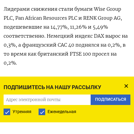
Лидерами ‌снижения стали бумаги Wise Group
PLC, Pan African Resources ​PLC ​и ‌RENK Group AG,
подешевевшие на ​14,77%, 11,26% и 5,49%
соответственно. Немецкий индекс DAX вырос на
0,3%, а французский CAC 40 поднялся на 0,2%, в ​
то время ⁠как британский FTSE 100 просел на
‌0,2%.
Оригинал сообщения на английском ‌языке
ПОДПИШИТЕСЬ НА НАШУ РАССЫЛКУ
доступен по коду:
ПОДПИСАТЬСЯ
(Йохан ​М. Чериан и ‌Уткарш Тушар Хати)
Утренняя
Еженедельная
ПОДПИСАТЬСЯ НА ТЕЛЕГРАМ