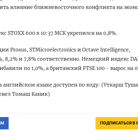
нить влияние ‌ближневосточного конфликта на эко
с STOXX ‌600 к 10:37 ​МСК укрепился на 0,8%.
и Prosus, STMicroelectronics и Octave Intelligence,
, ​8,2% ‌и 7,8% соответственно. Немецкий ​индекс DA
бавили по 1,0%, а британский FTSE 100 - вырос на ​0
 английском языке доступен ‌по коду: (Уткарш ‌Туш
ревел ‌Томаш Каник)
АМ
ПОДПИСАТЬСЯ В 