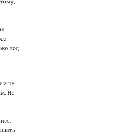
отому,
ил
ого
ько под
т и не
м. Но
исс,
ращать