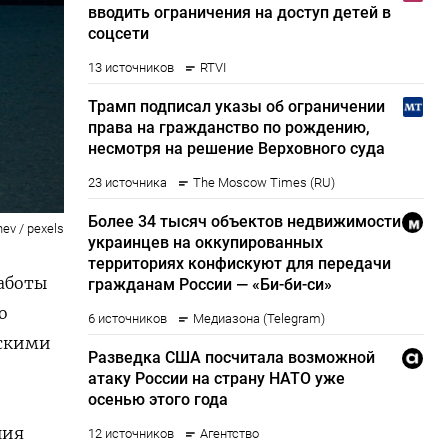
ev / pexels
аботы
о
йскими
ния