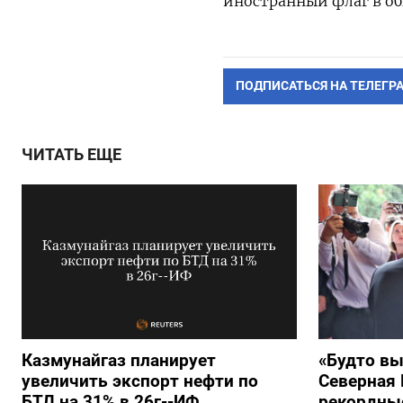
иностранный флаг в о
ПОДПИСАТЬСЯ НА ТЕЛЕГР
ЧИТАТЬ ЕЩЕ
Казмунайгаз планирует
«Будто вы
увеличить экспорт нефти по
Северная 
БТД на 31% в 26г--ИФ
рекордны