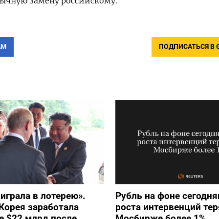
бычную замену российскому.
АМ
ПОДПИСАТЬСЯ В 
играла в лотерею».
Рубль на фоне сегодн
Корея заработала
роста интервенций тер
е $22 млрд после
Мосбирже более 1%