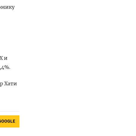
номику
X и
,4%.
ар Хати
GOOGLE