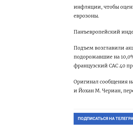
инфляции, ‌чтобы оце
еврозоны.
Панъевропейский ​индек
Подъем ‌возглавили акци
подорожавшие ​на 10,0%
французский CAC 40 при
Оригинал ⁠сообщения на
и Йохан ​М. Чериан, пе
ПОДПИСАТЬСЯ НА ТЕЛЕГР