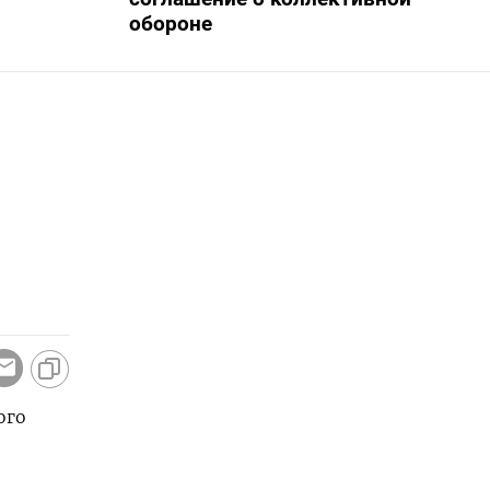
обороне
ого