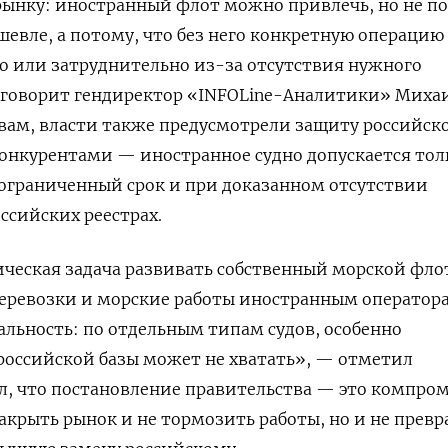
рынку: иностранный флот можно привлечь, но не п
шевле, а потому, что без него конкретную операцию
 или затруднительно из-за отсутствия нужного
— говорит гендиректор «INFOLine-Аналитики» Миха
овам, власти также предусмотрели защиту российск
онкурентами — иностранное судно допускается тол
 ограниченный срок и при доказанном отсутствии
ссийских реестрах.
гическая задача развивать собственный морской фло
еревозки и морские работы иностранным оператора
еальность: по отдельным типам судов, особенно
российской базы может не хватать», — отметил
л, что постановление правительства — это компром
акрыть рынок и не тормозить работы, но и не прев