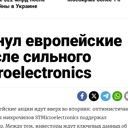
йны в Украине
нул европейские
сле сильного
oelectronics
пейские акции идут вверх во вторник: оптимистичн
я микрочипов STMicroelectronics поддержал
. Между ​тем, инвесторы ​ждут ​ключевых данных ⁠об