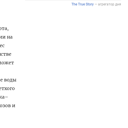
ота,
ии на
ес
нстве
 может
ие воды
етхого
ека–
озов и