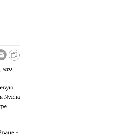
, что
чевую
я Nvidia
ире
йване -