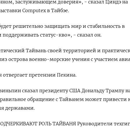
нном, заслуживающем доверия», - сказал Циндэ на
ыставки Computex в Тайбэе.
будет решительно защищать мир и стабильность в
 поддерживать статус-кво», - сказал он.
атический Тайвань своей территорией и практичес
из острова ‌военно-морские учения с участием ави
 отвергает претензии Пекина.
Цзиньпин сказал президенту США Дональду Трампу н
правильное ‌обращение с Тайванем может привести 
я державами.
ОДЧЕРКИВАЮТ РОЛЬ ТАЙВАНЯ Руководители техгиг