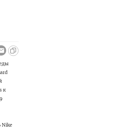
реды
ard
 ​
s к
 ​
 Nike