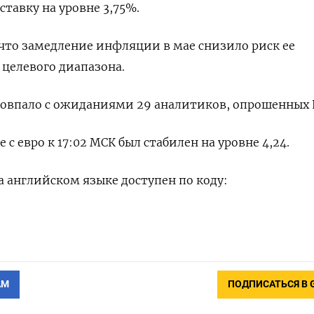
тавку на уровне ​3,75%.
что замедление ‌инфляции в мае ​снизило риск ‌ее
‌целевого диапазона.
овпало с ​ожиданиями ​29 ‌аналитиков, опрошенных 
 с евро к 17:02 МСК ​был стабилен ⁠на уровне 4,24.
 ‌английском языке доступен ​по коду:
АМ
ПОДПИСАТЬСЯ В 