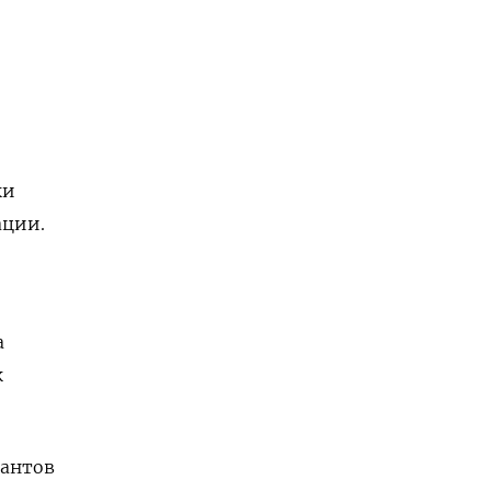
ки
ации.
а
к
антов