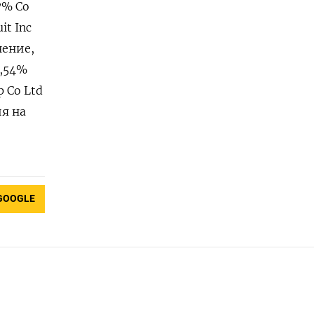
7% Co
it Inc
нение,
6,54%
Co ‌Ltd
ия на
GOOGLE