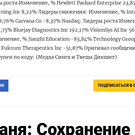
ы роста Изменение, % Hewlett Packard Enterprise 23,8
orning Inc 8,22% Лидеры снижения: Изменение, % Intu
-8,76% Carvana Co -8,37% Nasdaq: Лидеры роста Изме
75% Bluejay Diagnostics ​Inc 192,17% VisionSys ⁠AI Inc 5
ение, % Jianzhi Education -83,84% Technology Group 
% Fulcrum ‌Therapeutics Inc -51,87% Оригинал сообщен
упен по коду: (Медха ‌Сингх и Твеша Дикшит)
АМ
ПОДПИСАТЬСЯ В 
аня: Сохранение