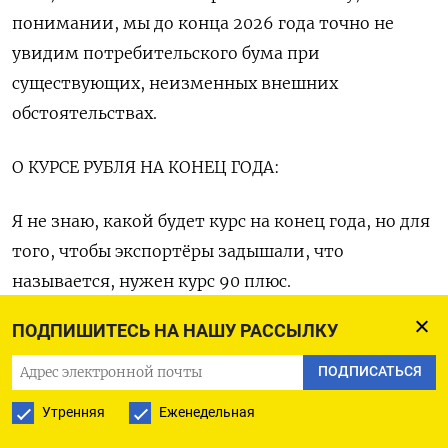
понимании, мы до конца 2026 года точно не
увидим потребительского бума при
существующих, неизменных внешних
обстоятельствах.
О КУРСЕ РУБЛЯ НА КОНЕЦ ГОДА:
Я не знаю, какой будет курс на конец года, но для
того, чтобы экспортёры задышали, что
называется, нужен курс 90 плюс.
ПОДПИШИТЕСЬ НА НАШУ РАССЫЛКУ
Россия - это экспортная страна с огромным
положительным сальдо торгового баланса. Мы
ПОДПИСАТЬСЯ
по определению больше продаём, чем покупаем.
Утренняя
Еженедельная
Поэтому в целом для страны сильный курс - это