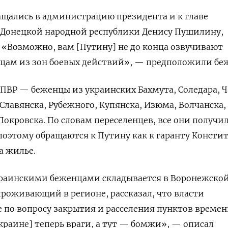
ащались в администрацию президента и к главе
Донецкой народной республики Денису Пушилину,
. «Возможно, вам [Путину] не до конца озвучивают
нцам из зон боевых действий», — предположили бе
ВР — беженцы из украинских Бахмута, Соледара, Ч
 Славянска, Рубежного, Купянска, Изюма, Волчанска,
Покровска. По словам переселенцев, все они получи
поэтому обращаются к Путину как к гаранту Консти
а жилье.
краинскими беженцами складывается в Воронежско
 проживающий в регионе, рассказал, что власти
 по вопросу закрытия и расселения пунктов времен
краине] теперь враги, а тут — бомжи», — описал