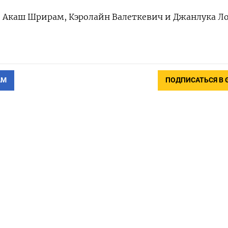
, Акаш Шрирам, ​Кэролайн Валеткевич и Джанлука ‌Л
АМ
ПОДПИСАТЬСЯ В 