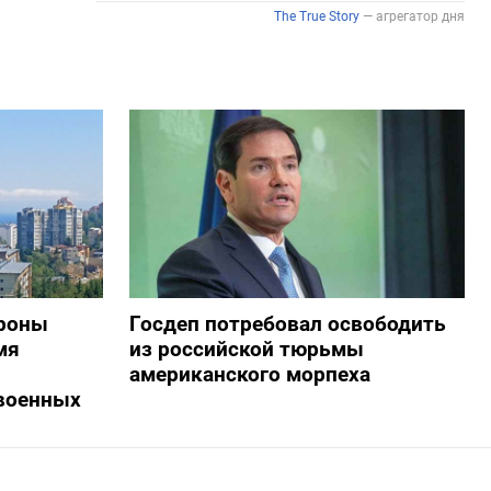
дроны
Госдеп потребовал освободить
мя
из российской тюрьмы
американского морпеха
военных