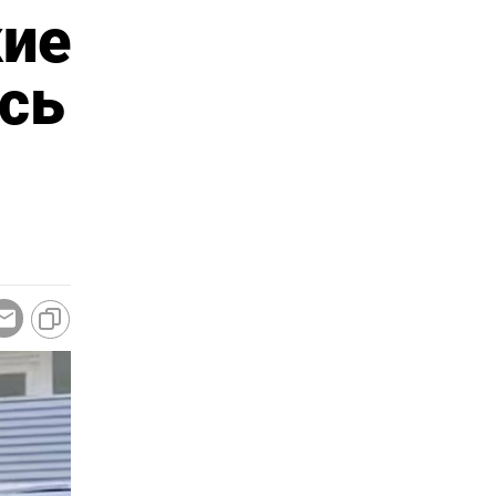
кие
сь