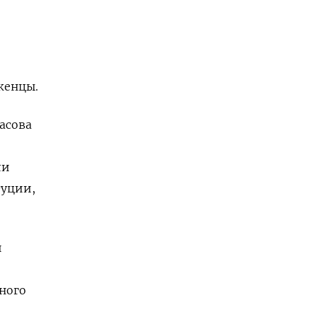
женцы.
асова
ли
туции,
й
ного