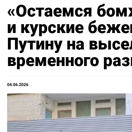
«Остаемся бом
и курские беж
Путину на высе
временного ра
04.06.2026