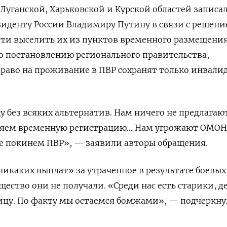
Луганской, Харьковской и Курской областей записа
зиденту России Владимиру Путину в связи с решен
сти выселить их из пунктов временного размещения
но постановлению регионального правительства,
а право на проживание в ПВР сохранят только инвали
у без всяких альтернатив. Нам ничего не предлагают
ряем временную регистрацию… Нам угрожают ОМОН
не покинем ПВР», — заявили авторы обращения.
никаких выплат» за утраченное в результате боевых
ество они не получали. «Среди нас есть старики, д
лицу. По факту мы остаемся бомжами», — подчеркн