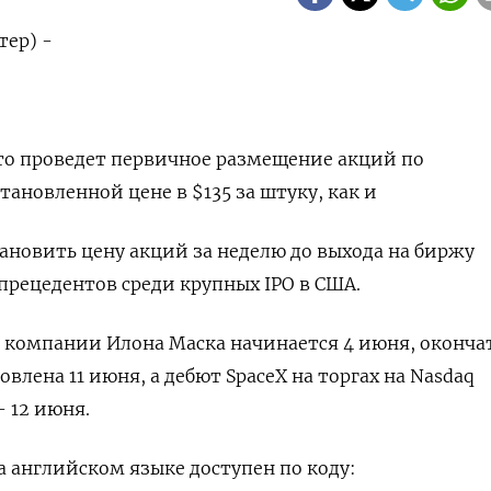
тер) -
что проведет ‌первичное размещение акций по
новленной цене в $135 ​за ​штуку, как ​и
новить ‌цену акций за ‌неделю до выхода на биржу
‌прецедентов среди крупных ​IPO в США.
‌компании Илона Маска начинается 4 июня, оконча
новлена 11 ​июня, а дебют SpaceX на торгах на Nasdaq
- 12 июня.
 ⁠английском языке доступен по ‌коду: