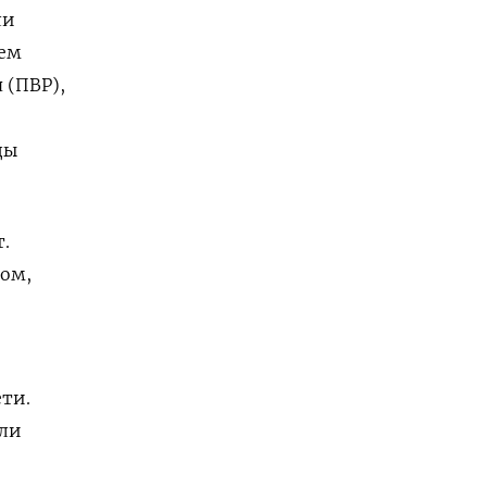
ли
ием
 (ПВР),
ды
.
ом,
ети.
ули