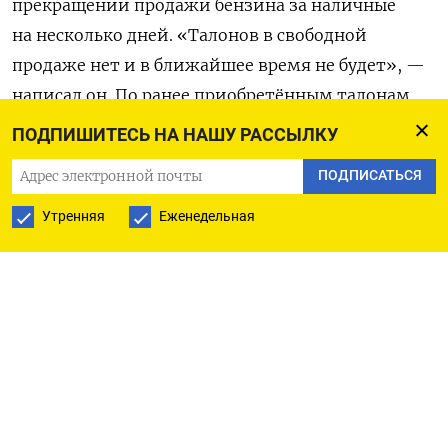
прекращении продажи бензина за наличные
на несколько дней. «Талонов в свободной
продаже нет и в ближайшее время не будет», —
написал он. По ранее приобретённым талонам
топливо будет отпускаться не более 20 литров
ПОДПИШИТЕСЬ НА НАШУ РАССЫЛКУ
в одни руки, уточнил Аксёнов.
ПОДПИСАТЬСЯ
На каждой АЗС будут дежурить представители
Утренняя
Еженедельная
муниципалитетов и республиканских ведомств,
которые будут фиксировать номера машин,
заправляющихся по талонам. При этом
коммунальные службы, скорая, силовики
и общественный транспорт, по словам «главы»
полуострова, «будут обеспечены топливом
в полном объёме». Аксёнов пообещал ежедневно