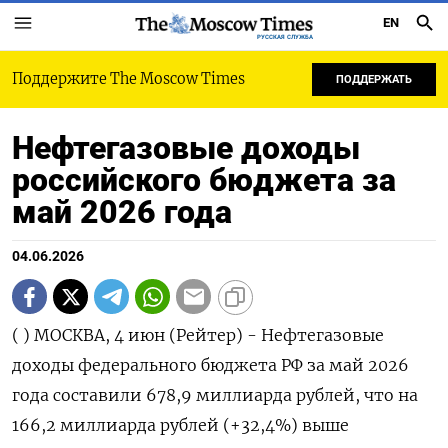
EN
РУССКАЯ СЛУЖБА
Поддержите The Moscow Times
ПОДДЕРЖАТЬ
Нефтегазовые доходы
российского бюджета за
май 2026 года
04.06.2026
( ) МОСКВА, 4 июн (Рейтер) - Нефтегазовые доходы федерального бюджета РФ за май 2026 года составили 678,9 миллиарда ‌рублей, что на 166,2 миллиарда рублей (+32,4%) выше результата мая 2025 года, следует из опубликованных данных ​Минфина. Поступления в бюджет ​за ​январь-май 2026 года ⁠отстают от показателей за ‌соответствующий период 2025 года ‌на 1,263 триллиона рублей (-29,8%). Ниже приводятся сведения о нефтегазовых ​доходах федерального бюджета РФ за ‌январь-май 2026 года и период январь-декабрь ​2025 года, по данным Минфина (в миллиардах рублей): По ян фе ма ап ма ию ию ав се ок но де 20 ян фе ма ап ма ию ма ма ма ма ян ян ка в в р р й н л г н т я к 25 в в р р й н й/ й/ й й в- в- за 25 25 25 25 25 25 25 25 25 25 25 25 26 26 26 26 26 26 ап ап 26 26 ма ма те р р /2 /2 й й ли 26 26 5 5 26 26 г г +/ % /2 /2 +/ % - 5 5 - +/ % - Не 78 77 1. 1. 51 49 78 50 58 88 53 44 8. 39 43 61 85 67 -1 -2 16 32 -1 -2 фт 9, 1, 08 08 2, 4, 7, 5, 2, 8, 0, 7, 47 3, 2, 7, 5, 8, 76 0, 6, ,4 .2 9, ег 1 3 1, 5, 7 8 3 0 5 6 9 8 6, 3 3 0 6 9 ,7 7 2 62 8 аз 3 6 8 ,9 ов ые до хо ды , вс ег о На 1. 1. 77 76 64 60 63 67 67 67 65 54 8. 44 43 44 91 1. 97 10 36 56 -1 -2 ло 04 02 6, 9, 7, 9, 4, 5, 7, 1, 0, 8, 73 0, 7, 2, 6, 01 ,4 ,6 7, ,7 .0 3, г 9, 9, 5 1 2 4 1 7 2 3 5 8 8, 3 7 9 8 4, 0 19 9 на 1 7 6 2 ,7 до бы чу по ле зн ых ис ко па ем ых (Н ДП И) Не 84 86 64 63 53 50 54 57 57 57 53 43 7. 33 31 32 77 87 10 13 34 63 -9 -2 фт 0, 8, 6, 3, 2, 6, 3, 9, 8, 4, 0, 0, 26 1, 4, 6, 1, 2, 1, ,2 0, ,9 03 5, ь 4 2 4 6 5 1 4 6 8 6 8 7 5, 9 4 8 3 9 6 4 ,8 7 1 Га 14 92 77 82 68 58 51 56 55 55 74 76 89 70 88 85 92 83 -9 -9 15 22 -4 -9 з 3, ,7 ,4 ,9 ,0 ,4 ,1 ,3 ,9 ,5 ,8 ,7 3, ,9 ,9 ,5 ,5 ,4 ,1 ,8 ,4 ,6 3, ,4 8 6 6 Га 64 68 52 52 46 44 39 39 42 41 44 41 57 37 34 30 52 58 5, 9, 11 24 -7 -2 зо ,9 ,8 ,7 ,6 ,7 ,9 ,6 ,7 ,5 ,1 ,9 ,5 9, ,5 ,4 ,6 ,9 ,0 1 6 ,3 ,2 2, 5, вы 9 3 3 й ко нд ен са т Эк 73 69 47 17 13 20 25 28 42 38 42 38 45 40 47 36 56 47 -9 -1 33 23 7, 3, сп ,2 ,1 ,3 ,7 ,9 ,7 ,8 ,4 ,9 ,8 ,4 ,1 8, ,7 ,8 ,6 ,2 ,0 ,2 6, ,1 8, 1 2 ор 3 4 1 тн ая по шл ин а Не 0, 0, 0, 0, 0, 0, 0, 0, 0, 0, 0, 0, 0, 0, 0, 0, 0, 0, 0, 0, 0, 0, 0, 0, фт 0 0 0 0 0 0 0 0 0 0 0 0 0 0 0 0 0 0 0 0 0 0 0 0 ь Га 72 68 47 17 14 20 25 28 43 38 42 38 45 40 47 36 56 45 -1 -1 30 21 5, 2, з ,6 ,5 ,1 ,9 ,4 ,7 ,8 ,4 ,0 ,8 ,4 ,0 7, ,7 ,8 ,6 ,0 ,2 0, 9, ,8 3, 8 6 7 8 3 9 Не 0, 0, 0, -0 -0 0, -0 0, -0 0, 0, 0, 0, 0, 0, 0, 0, 1, 1, 80 2, -5 1, 15 фт 6 6 2 ,2 ,4 0 ,1 0 ,1 0 0 0 6 0 0 0 2 8 6 0, 2 50 2 0, еп 0 ,0 0 ро ду кт ы