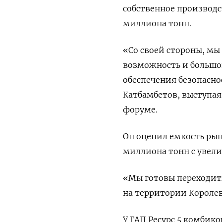
собственное производст
миллиона тонн.
«Со своей ​стороны, м
возможность и ‌большо
обеспечения безопасно
Катбамбетов, выступая
форуме.
Он оценил ‌емкость ры
миллиона тонн с увели
«Мы готовы переходить
на территории Королев
У ГАП Ресурс 5 комбико