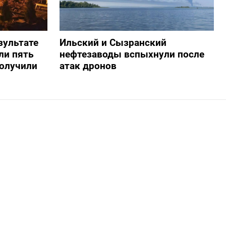
зультате
Ильский и Сызранский
ли пять
нефтезаводы вспыхнули после
получили
атак дронов