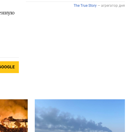
венную
GOOGLE