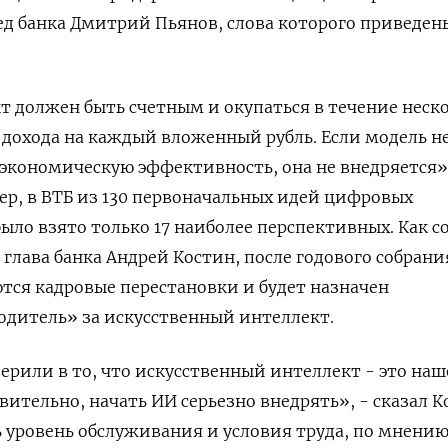
ед банка Дмитрий Пьянов, ​слова которого приведен
т должен быть счетным ‌и окупаться в течение неск
я дохода на каждый вложенный рубль. Если модель н
кономическую ​эффективность, она не ​внедряется»
ер, в ‌ВТБ из 130 первоначальных идей цифровых
ыло ​взято только 17 наиболее перспективных. Как 
глава банка Андрей Костин, после годового собрани
тся кадровые перестановки и будет назначен
одитель» за искусственный интеллект.
верили в то, что искусственный интеллект - это наш
твительно, начать ИИ серьезно внедрять», - сказал ​К
⁠уровень обслуживания и условия труда, по мнению