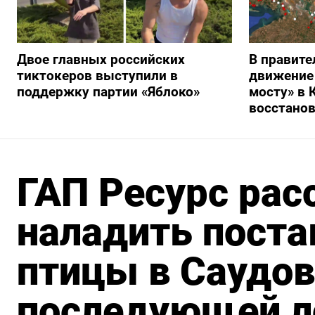
Двое главных российских
В правите
тиктокеров выступили в
движение
поддержку партии «Яблоко»
мосту» в 
восстано
ГАП Ресурс рас
наладить поста
птицы в Саудо
последующей л