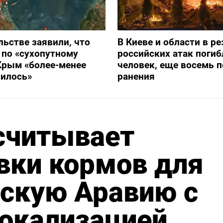
льстве заявили, что
В Киеве и области в ре
 по «сухопутному
российских атак погиб
Крым «более-менее
человек, еще восемь 
вилось»
ранения
считывает
вки кормов для
вскую Аравию с
окализацией