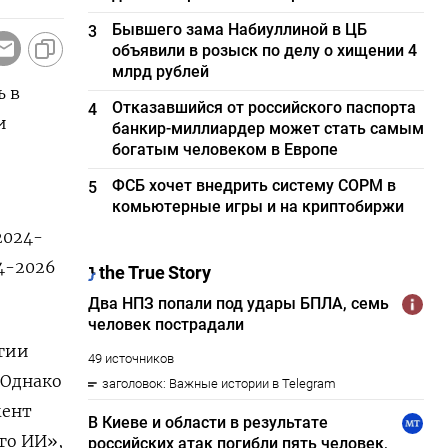
Бывшего зама Набиуллиной в ЦБ
3
объявили в розыск по делу о хищении 4
млрд рублей
ь в
Отказавшийся от российского паспорта
4
и
банкир-миллиардер может стать самым
богатым человеком в Европе
ФСБ хочет внедрить систему СОРМ в
5
комьютерные игры и на криптобиржи
2024-
24-2026
огии
. Однако
мент
го ИИ»,