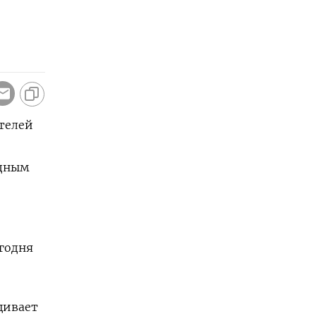
ителей
одным
егодня
щивает