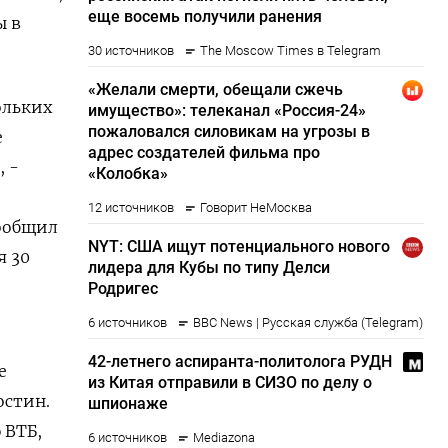
ы в
ольких
е
, -
сообщил
я 30
е
остин.
 ВТБ,