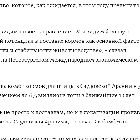
во, которое, как ожидается, в ‌этом году превысит 1
ы видим новое направление... Мы видим большую
й потенциал в поставке кормов как основной факто
сти и стабильности животноводстве», - сказал
 на ​Петербургском международном экономическом ​
нка комбикормов для птицы в Саудовской Аравии в ​3
чением до 6,5 миллиона тонн в ближайшие 10 лет.
 не просто к поставкам, но и к локализации произ
ства Саудовская Аравия», - сказал Катбамбетов.
рмовых заводов аттестованы ​для поставок в Саудов