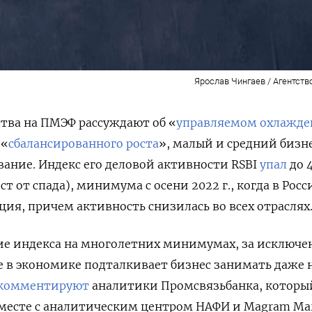
Ярослав Чингаев / Агентств
тва на ПМЭФ рассуждают об «
управляемом охлажд
 «
сбалансированного роста
», малый и средний бизн
вание. Индекс его деловой активности RSBI
упал
до 4
ст от спада), минимума с осени 2022 г., когда в Росс
ия, причем активность снизилась во всех отраслях
ие индекса на многолетних минимумах, за исключ
 в экономике подталкивает бизнес занимать даже 
комментируют
аналитики Промсвязьбанка, которы
вместе с аналитическим центром НАФИ и Magram Ma