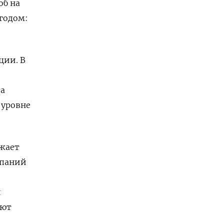
об на
годом:
ции. В
та
 уровне
жает
мпаний
й
уют