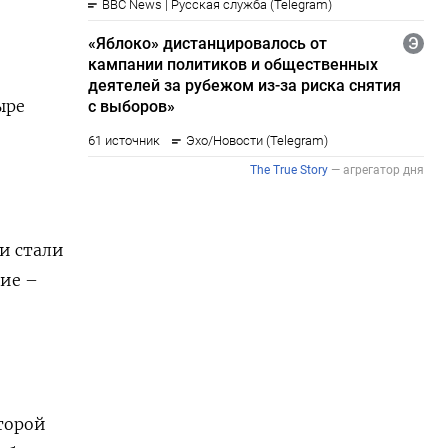
ыре
ии стали
ние –
торой