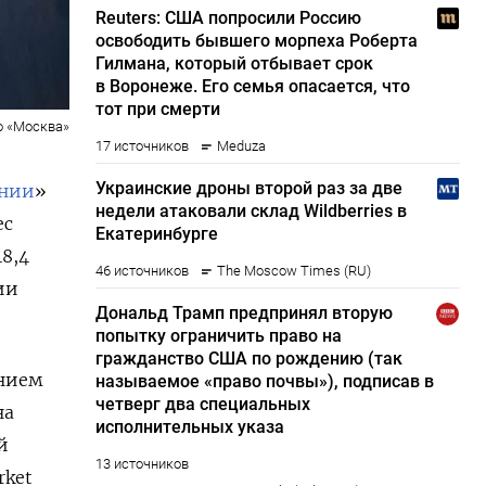
о «Москва»
ении
»
ес
8,4
ии
.
ением
на
й
rket