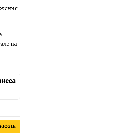
ожения
а
але на
знеса
GOOGLE