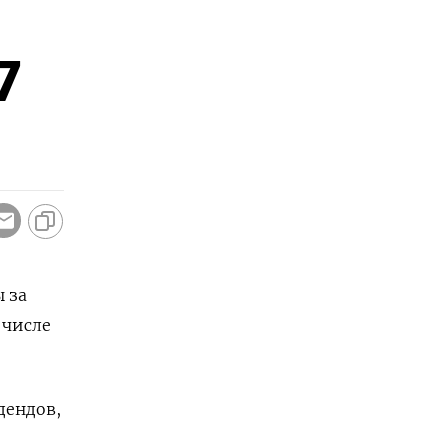
7
 за
числе ​
дендов,