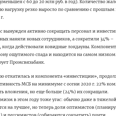
уменьшен с 60 до 20 млн руб. в год). Количество жал
 нагрузку резко выросло по сравнению с прошлым 
г.
ес вынужден активно сокращать персонал и инвести
ных наняли новых сотрудников, а сократили 34% –
., когда действовали ковидные локдауны. Компонен
зону ощутимого спада и находится на самом низком
ирует Промсвязьбанк.
ю откатилась и компонента «инвестиции», продол
тивность МСБ на минимуме с осени 2020 г. 22% ко
 вложения, но еще больше (24%) их сокращали.
изм в этом году тоже угас: обычно даже в тяжело
тся на лучшее, но теперь доли оптимистов (планир
 и пессимистов (собираются сократить) почти