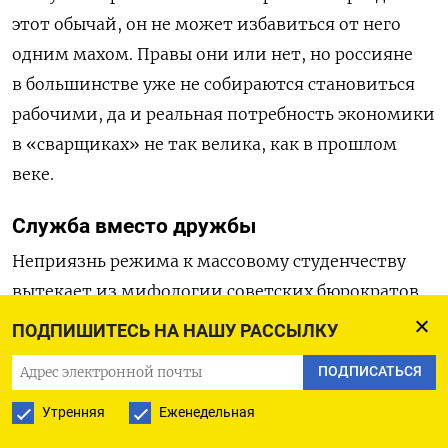
этот обычай, он не может избавиться от него
одним махом. Правы они или нет, но россияне
в большинстве уже не собираются становиться
рабочими, да и реальная потребность экономики
в «сварщиках» не так велика, как в прошлом
веке.
Служба вместо дружбы
Неприязнь режима к массовому студенчеству
вытекает из мифологии советских бюрократов,
что «настоящий» труд — заводской
ПОДПИШИТЕСЬ НА НАШУ РАССЫЛКУ
и желательно физический, и из раздражения
ПОДПИСАТЬСЯ
рачительных командиров державы при виде
толп молодежи, которая не служат в армии
Утренняя
Еженедельная
и обучается чему-то приватному