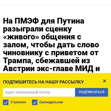
На ПМЭФ для Путина
разыграли сценку
«живого» общения с
залом, чтобы дать слово
чиновнику с приветом от
Трампа, сбежавшей из
Австрии экс-главе МИД и
румынской поклоннице из
ПОДПИШИТЕСЬ НА НАШУ РАССЫЛКУ
Европарламента
ПОДПИСАТЬСЯ
05.06.2026
Обновлено:
05.06.2026
Утренняя
Еженедельная