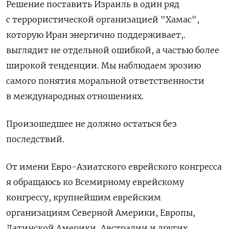
Решение поставить Израиль в
один ряд
с
террористической организацией "Хамас",
которую Иран энергично поддерживает,.
выглядит не
отдельной ошибкой, а
частью более
широкой тенденции.
Мы
наблюдаем эрозию
самого понятия моральной ответственности
в
международных отношениях.
Произошедшее не
должно остаться без
последствий.
От
имени Евро-Азиатского еврейского конгресса
я
обращаюсь ко
Всемирному еврейскому
конгрессу, крупнейшим еврейским
организациям Северной Америки, Европы,
Латинской Америки, Австралии и
других