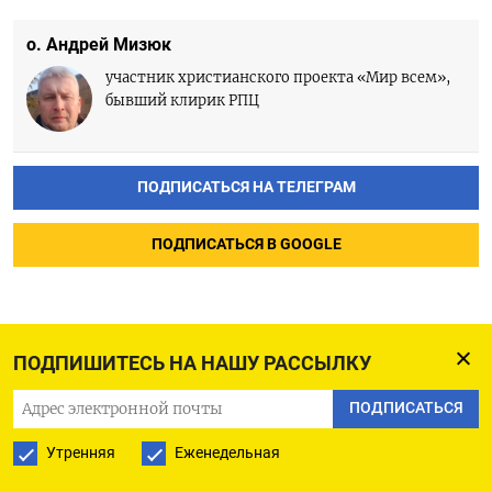
о. Андрей Мизюк
участник христианского проекта «Мир всем»,
бывший клирик РПЦ
ПОДПИСАТЬСЯ НА ТЕЛЕГРАМ
ПОДПИСАТЬСЯ В GOOGLE
ПОДПИШИТЕСЬ НА НАШУ РАССЫЛКУ
Учителей и чиновников
ПОДПИСАТЬСЯ
могут обязать сдавать
Утренняя
Еженедельная
тесты на владение