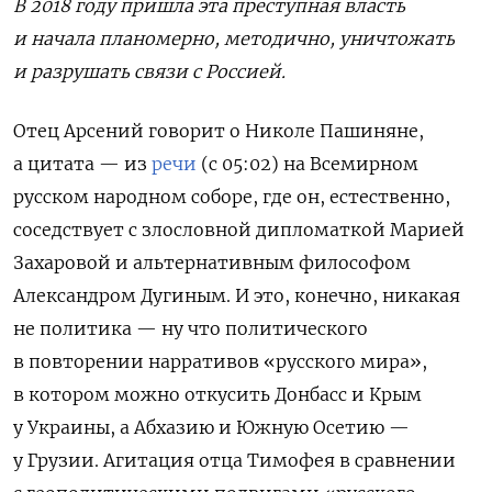
В 2018 году пришла эта преступная власть
и начала планомерно, методично, уничтожать
и разрушать связи с Россией.
Отец Арсений говорит о Николе Пашиняне,
а цитата — из
речи
(с 05:02) на Всемирном
русском народном соборе, где он, естественно,
соседствует с злословной дипломаткой Марией
Захаровой и альтернативным философом
Александром
Дугиным. И это, конечно, никакая
не политика — ну что политического
в повторении
нарративов «русского мира»,
в котором можно откусить Донбасс и Крым
у Украины, а Абхазию и Южную Осетию —
у Грузии. Агитация отца Тимофея в сравнении