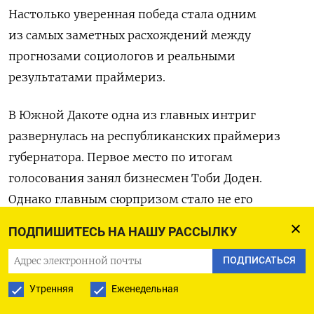
Настолько уверенная победа стала одним
из самых заметных расхождений между
прогнозами социологов и реальными
результатами праймериз.
В Южной Дакоте одна из главных интриг
развернулась на республиканских праймериз
губернатора. Первое место по итогам
голосования занял бизнесмен Тоби Доден.
Однако главным сюрпризом стало не его
лидерство, а поражение конгрессмена Дасти
ПОДПИШИТЕСЬ НА НАШУ РАССЫЛКУ
Джонсона, которого считали фаворитом гонки.
ПОДПИСАТЬСЯ
Джонсон не только не смог одержать победу, но
даже остался за пределами следующего этапа
Утренняя
Еженедельная
выборов. В борьбе за второе место он уступил