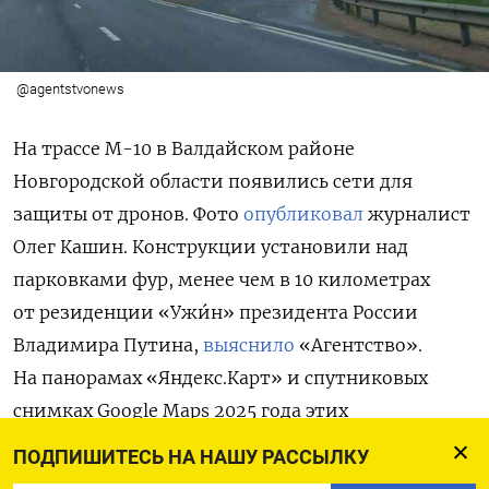
@agentstvonews
На трассе М-10 в Валдайском районе
Новгородской области появились сети для
защиты от дронов. Фото
опубликовал
журналист
Олег Кашин. Конструкции установили над
парковками фур, менее чем в 10 километрах
от резиденции «Ужи́н» президента России
Владимира Путина,
выяснило
«Агентство».
На панорамах «Яндекс.Карт» и спутниковых
снимках Google Maps 2025 года этих
сооружений нет. Такие сети широко
ПОДПИШИТЕСЬ НА НАШУ РАССЫЛКУ
применяются в зоне боевых действий в Украине: