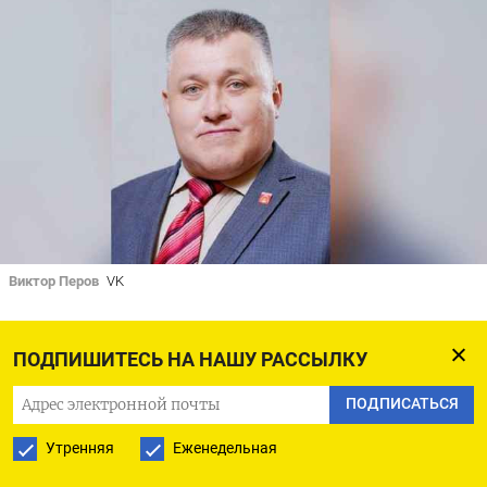
Виктор Перов
VK
Член движения «Социальная защита» Виктор
ПОДПИШИТЕСЬ НА НАШУ РАССЫЛКУ
Перов обвинил главу украинского государства
ПОДПИСАТЬСЯ
Владимира Зеленского в «антикоммунизме»
и русофобии и заявил, что по Украине
Утренняя
Еженедельная
необходимо нанести ядерный удар. Об этом, как