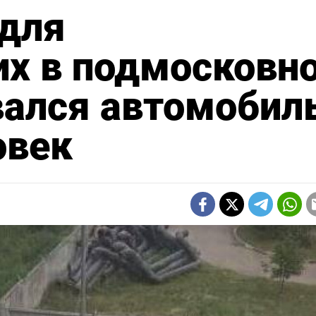
 для
х в подмосковн
ался автомобил
овек