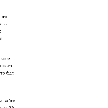
ного
него
е.
т
льное
анного
что был
а войск
сил РФ,