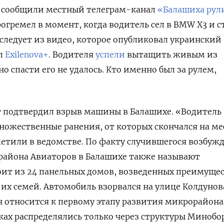
, сообщили местный телеграм-канал
«Балашиха рул
огремел в момент, когда водитель сел в BMW
X3 и с
 следует из видео, которое опубликовал украинский
л
Exilenova+
. Водителя
успели
вытащить живым из
о спасти его не удалось. Кто именно был за рулем,
 подтвердил взрыв машины в Балашихе. «Водитель
ожественные ранения, от которых скончался на ме
етили в ведомстве. По факту случившегося возбуж
района Авиаторов в Балашихе также называют
оит из 24 панельных домов, возведенных преимуще
их семей. Автомобиль взорвался на улице Колдунов
н относится к первому этапу развития микрорайона,
ках распределялись только через структуры Миноб