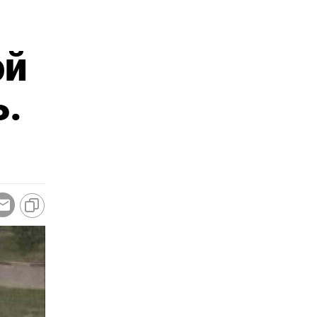
ой
ь.