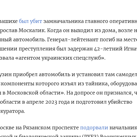
алашихе
был убит
замначальника главного оператив
рослав Москалик. Когда он выходил из дома, возле 
ный автомобиль. Генерал-лейтенант погиб на мест
ршении преступления был задержан 42-летний Игна
азвала «агентом украинских спецслужб».
Кузин приобрел автомобиль и установил там самоде
«компоненты которого изъял из тайника, оборудов
в Московской области». На допросе он признался, 
области в апреле 2023 года и подготовил убийство
куратора.
Москве на Рязанском проспекте
подорвали
начальник
ской и биологической защиты (РХБЗ) Вооруженных 