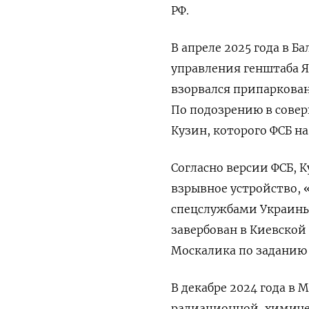
РФ.
В апреле 2025 года в Б
управления генштаба Я
взорвался припаркован
По подозрению в сове
Кузин, которого ФСБ н
Согласно версии ФСБ, 
взрывное устройство, 
спецслужбами Украины 
завербован в Киевской 
Москалика по заданию 
В декабре 2024 года в 
радиационной, химиче