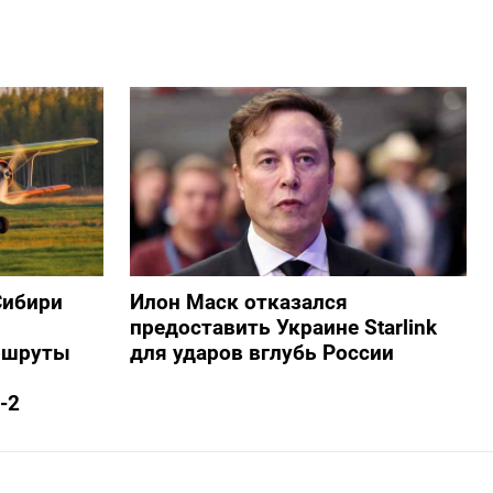
Сибири
Илон Маск отказался
предоставить Украине Starlink
ршруты
для ударов вглубь России
-2