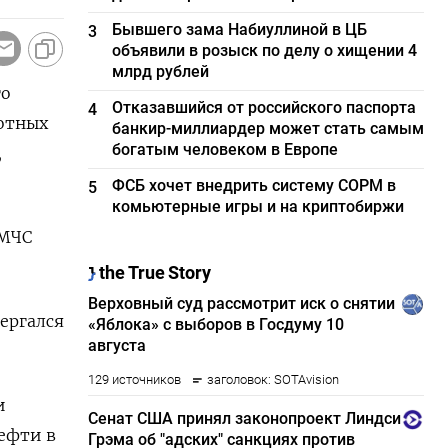
Бывшего зама Набиуллиной в ЦБ
3
объявили в розыск по делу о хищении 4
млрд рублей
го
Отказавшийся от российского паспорта
4
тных ​
банкир-миллиардер может стать самым
богатым человеком в Европе
,
ФСБ хочет внедрить систему СОРМ в
5
комьютерные игры и на криптобиржи
 МЧС
вергался
и
ефти ⁠в