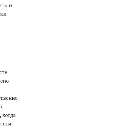
ит»
и
тал
сте
дено
ственно
а,
 когда
ороны