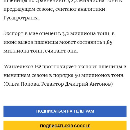
‌пшеницы по ‌сравнению с 42,2 миллиона ​тонн ‌в
предыдущем сезоне, считают ​аналитики
Русагротранса.
Экспорт ‌в мае оценен в 3,2 ​миллиона ​тонн, ‌в
июне ​вывоз пшеницы может составить 1,85
миллиона тонн, считают они.
Минсельхоз РФ прогнозирует ​экспорт ⁠пшеницы в
нынешнем сезоне в ‌порядка ‌50 миллионов тонн.
(Ольга ​Попова. Редактор ‌Дмитрий Антонов)
ПОДПИСАТЬСЯ НА ТЕЛЕГРАМ
ПОДПИСАТЬСЯ В GOOGLE